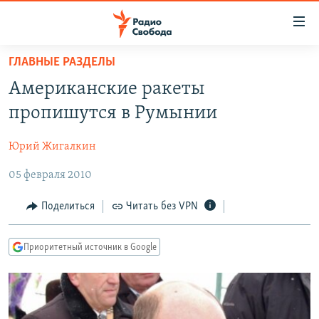
Ссылки
для
упрощенного
ГЛАВНЫЕ РАЗДЕЛЫ
ПРОГРАММЫ
доступа
Американские ракеты
ПОДКАСТЫ
Вернуться
пропишутся в Румынии
к
АВТОРСКИЕ ПРОЕКТЫ
основному
Юрий Жигалкин
ЦИТАТЫ СВОБОДЫ
содержанию
Вернутся
05 февраля 2010
МНЕНИЯ
к
КУЛЬТУРА
Поделиться
Читать без VPN
главной
навигации
IDEL.РЕАЛИИ
Вернутся
Приоритетный источник в Google
КАВКАЗ.РЕАЛИИ
к
СЕВЕР.РЕАЛИИ
поиску
СИБИРЬ.РЕАЛИИ