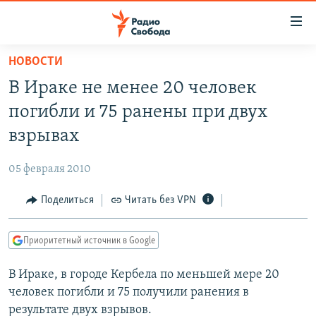
Ссылки
для
упрощенного
НОВОСТИ
ПРОГРАММЫ
доступа
В Ираке не менее 20 человек
ПОДКАСТЫ
Вернуться
погибли и 75 ранены при двух
к
АВТОРСКИЕ ПРОЕКТЫ
взрывах
основному
ЦИТАТЫ СВОБОДЫ
содержанию
05 февраля 2010
Вернутся
МНЕНИЯ
к
Поделиться
Читать без VPN
КУЛЬТУРА
главной
навигации
IDEL.РЕАЛИИ
Приоритетный источник в Google
Вернутся
КАВКАЗ.РЕАЛИИ
к
В Ираке, в городе Кербела по меньшей мере 20
СЕВЕР.РЕАЛИИ
поиску
человек погибли и 75 получили ранения в
СИБИРЬ.РЕАЛИИ
результате двух взрывов.