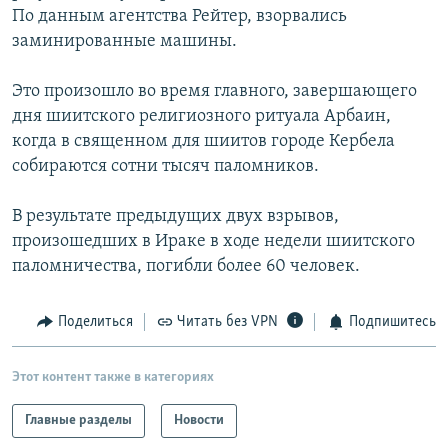
По данным агентства Рейтер, взорвались
РАСПИСАНИЕ ВЕЩАНИЯ
заминированные машины.
ПОДПИШИТЕСЬ НА РАССЫЛКУ
Это произошло во время главного, завершающего
СОЦИАЛЬНЫЕ СЕТИ
дня шиитского религиозного ритуала Арбаин,
когда в священном для шиитов городе Кербела
собираются сотни тысяч паломников.
В результате предыдущих двух взрывов,
произошедших в Ираке в ходе недели шиитского
Все сайты РСЕ/РС
паломничества, погибли более 60 человек.
Поделиться
Читать без VPN
Подпишитесь
Этот контент также в категориях
Главные разделы
Новости