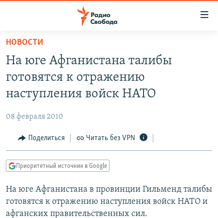
Ссылки
для
упрощенного
НОВОСТИ
ПРОГРАММЫ
доступа
На юге Афганистана талибы
ПОДКАСТЫ
Вернуться
готовятся к отражению
к
АВТОРСКИЕ ПРОЕКТЫ
наступления войск НАТО
основному
ЦИТАТЫ СВОБОДЫ
содержанию
08 февраля 2010
Вернутся
МНЕНИЯ
к
Поделиться
Читать без VPN
КУЛЬТУРА
главной
навигации
IDEL.РЕАЛИИ
Приоритетный источник в Google
Вернутся
КАВКАЗ.РЕАЛИИ
к
На юге Афганистана в провинции Гильменд талибы
СЕВЕР.РЕАЛИИ
поиску
готовятся к отражению наступления войск НАТО и
СИБИРЬ.РЕАЛИИ
афганских правительственных сил.