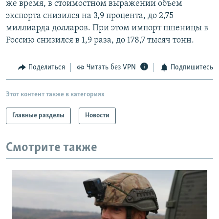
же время, в стоимостном выражении объем
РАСПИСАНИЕ ВЕЩАНИЯ
экспорта снизился на 3,9 процента, до 2,75
ПОДПИШИТЕСЬ НА РАССЫЛКУ
миллиарда долларов. При этом импорт пшеницы в
Россию снизился в 1,9 раза, до 178,7 тысяч тонн.
СОЦИАЛЬНЫЕ СЕТИ
Поделиться
Читать без VPN
Подпишитесь
Этот контент также в категориях
Главные разделы
Новости
Все сайты РСЕ/РС
Смотрите также