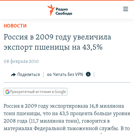
Ссылки
для
упрощенного
НОВОСТИ
ПРОГРАММЫ
доступа
Россия в 2009 году увеличила
ПОДКАСТЫ
Вернуться
экспорт пшеницы на 43,5%
к
АВТОРСКИЕ ПРОЕКТЫ
основному
08 февраля 2010
ЦИТАТЫ СВОБОДЫ
содержанию
Вернутся
МНЕНИЯ
Поделиться
Читать без VPN
к
КУЛЬТУРА
главной
Приоритетный источник в Google
навигации
IDEL.РЕАЛИИ
Вернутся
Россия в 2009 году экспортировала 16,8 миллиона
КАВКАЗ.РЕАЛИИ
к
тонн пшеницы, что на 43,5 процента больше уровня
СЕВЕР.РЕАЛИИ
поиску
2008 года (11,7 миллиона тонн), говорится в
материалах Федеральной таможенной службы. В то
СИБИРЬ.РЕАЛИИ