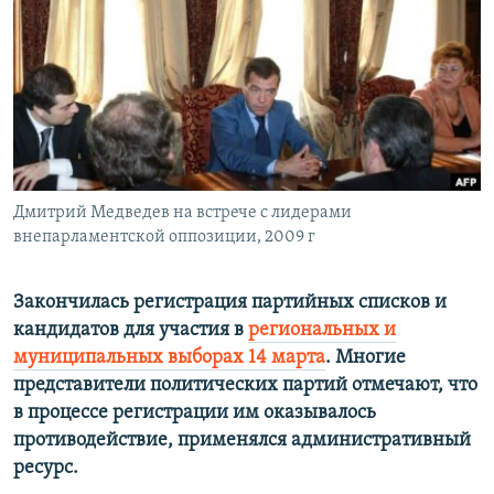
РАСПИСАНИЕ ВЕЩАНИЯ
ПОДПИШИТЕСЬ НА РАССЫЛКУ
СОЦИАЛЬНЫЕ СЕТИ
Дмитрий Медведев на встрече с лидерами
внепарламентской оппозиции, 2009 г
Все сайты РСЕ/РС
Закончилась регистрация партийных списков и
кандидатов для участия в
региональных и
муниципальных выборах 14 марта
. Многие
представители политических партий отмечают, что
в процессе регистрации им оказывалось
противодействие, применялся административный
ресурс.