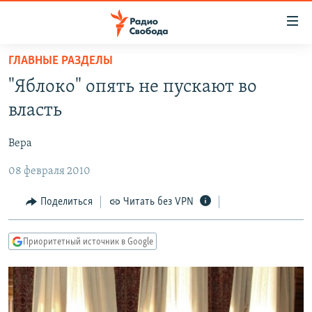
Ссылки
для
упрощенного
ГЛАВНЫЕ РАЗДЕЛЫ
ПРОГРАММЫ
доступа
"Яблоко" опять не пускают во
ПОДКАСТЫ
Вернуться
власть
к
АВТОРСКИЕ ПРОЕКТЫ
основному
Вера
ЦИТАТЫ СВОБОДЫ
содержанию
Вернутся
08 февраля 2010
МНЕНИЯ
к
КУЛЬТУРА
Поделиться
Читать без VPN
главной
навигации
IDEL.РЕАЛИИ
Вернутся
Приоритетный источник в Google
КАВКАЗ.РЕАЛИИ
к
СЕВЕР.РЕАЛИИ
поиску
СИБИРЬ.РЕАЛИИ