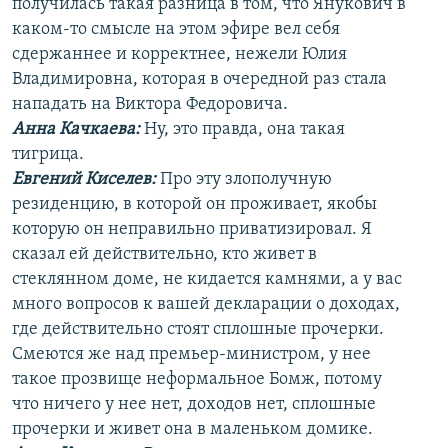
получилась такая разница в том, что Янукович в
каком-то смысле на этом эфире вел себя
сдержаннее и корректнее, нежели Юлия
Владимировна, которая в очередной раз стала
нападать на Виктора Федоровича.
Анна Качкаева
:
Ну, это правда, она такая
тигрица.
Евгений Киселев:
Про эту злополучную
резиденцию, в которой он проживает, якобы
которую он неправильно приватизировал. Я
сказал ей действительно, кто живет в
стеклянном доме, не кидается камнями, а у вас
много вопросов к вашей декларации о доходах,
где действительно стоят сплошные прочерки.
Смеются же над премьер-министром, у нее
такое прозвище неформальное Бомж, потому
что ничего у нее нет, доходов нет, сплошные
прочерки и живет она в маленьком домике.