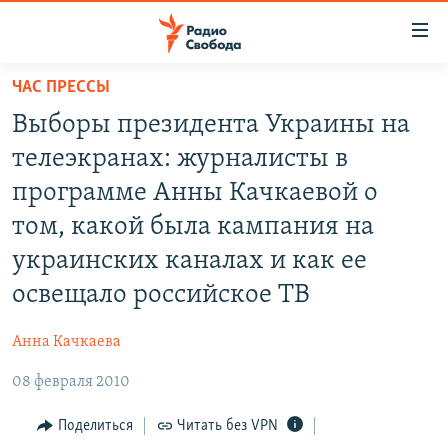
Ссылки
для
упрощенного
ЧАС ПРЕССЫ
ПРОГРАММЫ
доступа
Выборы президента Украины на
ПОДКАСТЫ
Вернуться
телеэкранах: журналисты в
к
АВТОРСКИЕ ПРОЕКТЫ
программе Анны Качкаевой о
основному
ЦИТАТЫ СВОБОДЫ
содержанию
том, какой была кампания на
Вернутся
МНЕНИЯ
украинских каналах и как ее
к
КУЛЬТУРА
освещало российское ТВ
главной
навигации
IDEL.РЕАЛИИ
Анна Качкаева
Вернутся
КАВКАЗ.РЕАЛИИ
к
08 февраля 2010
СЕВЕР.РЕАЛИИ
поиску
Поделиться
Читать без VPN
СИБИРЬ.РЕАЛИИ