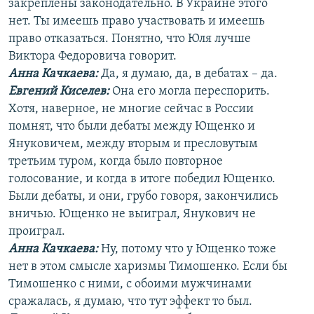
закреплены законодательно. В Украине этого
нет. Ты имеешь право участвовать и имеешь
право отказаться. Понятно, что Юля лучше
Виктора Федоровича говорит.
Анна Качкаева
:
Да, я думаю, да, в дебатах – да.
Евгений Киселев:
Она его могла переспорить.
Хотя, наверное, не многие сейчас в России
помнят, что были дебаты между Ющенко и
Януковичем, между вторым и пресловутым
третьим туром, когда было повторное
голосование, и когда в итоге победил Ющенко.
Были дебаты, и они, грубо говоря, закончились
вничью. Ющенко не выиграл, Янукович не
проиграл.
Анна Качкаева
:
Ну, потому что у Ющенко тоже
нет в этом смысле харизмы Тимошенко. Если бы
Тимошенко с ними, с обоими мужчинами
сражалась, я думаю, что тут эффект то был.