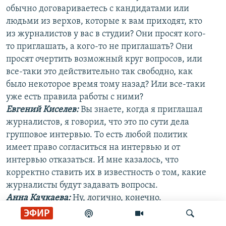
обычно договариваетесь с кандидатами или
людьми из верхов, которые к вам приходят, кто
из журналистов у вас в студии? Они просят кого-
то приглашать, а кого-то не приглашать? Они
просят очертить возможный круг вопросов, или
все-таки это действительно так свободно, как
было некоторое время тому назад? Или все-таки
уже есть правила работы с ними?
Евгений Киселев:
Вы знаете, когда я приглашал
журналистов, я говорил, что это по сути дела
групповое интервью. То есть любой политик
имеет право согласиться на интервью и от
интервью отказаться. И мне казалось, что
корректно ставить их в известность о том, какие
журналисты будут задавать вопросы.
Анна Качкаева
:
Ну, логично, конечно.
Евгений Киселев:
Мне тоже приходится давать в
ЭФИР
жизни интервью много. И есть журналисты, с