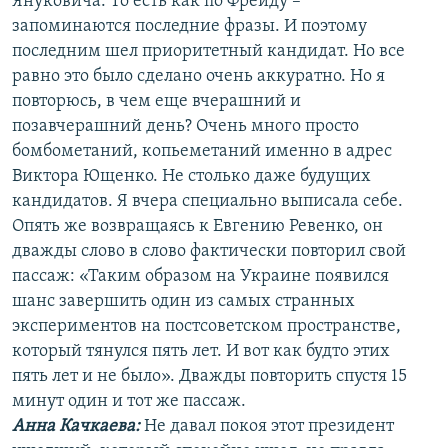
Януковича. То есть как по Фрейду –
запоминаются последние фразы. И поэтому
последним шел приоритетный кандидат. Но все
равно это было сделано очень аккуратно. Но я
повторюсь, в чем еще вчерашний и
позавчерашний день? Очень много просто
бомбометаний, копьеметаний именно в адрес
Виктора Ющенко. Не столько даже будущих
кандидатов. Я вчера специально выписала себе.
Опять же возвращаясь к Евгению Ревенко, он
дважды слово в слово фактически повторил свой
пассаж: «Таким образом на Украине появился
шанс завершить один из самых странных
экспериментов на постсоветском пространстве,
который тянулся пять лет. И вот как будто этих
пять лет и не было». Дважды повторить спустя 15
минут один и тот же пассаж.
Анна Качкаева
:
Не давал покоя этот президент