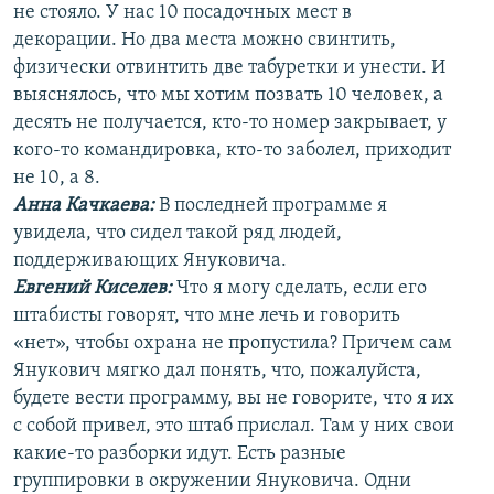
не стояло. У нас 10 посадочных мест в
декорации. Но два места можно свинтить,
физически отвинтить две табуретки и унести. И
выяснялось, что мы хотим позвать 10 человек, а
десять не получается, кто-то номер закрывает, у
кого-то командировка, кто-то заболел, приходит
не 10, а 8.
Анна Качкаева
:
В последней программе я
увидела, что сидел такой ряд людей,
поддерживающих Януковича.
Евгений Киселев:
Что я могу сделать, если его
штабисты говорят, что мне лечь и говорить
«нет», чтобы охрана не пропустила? Причем сам
Янукович мягко дал понять, что, пожалуйста,
будете вести программу, вы не говорите, что я их
с собой привел, это штаб прислал. Там у них свои
какие-то разборки идут. Есть разные
группировки в окружении Януковича. Одни