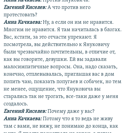
Анна Качкаева
:
Против Януковича.
Евгений Киселев:
А что против него
протестовать?
Анна Качкаева
:
Ну, а если он им не нравится.
Многим не нравится. Я там начиталась в блогах.
Вас, кстати, за это отчасти упрекают. Я
посмотрела, вы действительно к Януковичу
были чрезвычайно почтительны, в отличие от,
как вы говорите, девушки. Ей вы задавали
малосимпатичные вопросы. Она, надо сказать,
конечно, отплевывалась, приглашая вас в дом
попить чаю, показать попугаев и собачек, но тем
не менее, ощущение, что Януковича вы
старались так не трогать, все-таки даже у меня
создалось.
Евгений Киселев:
Почему даже у вас?
Анна Качкаева
:
Потому что я то ведь не живу
там с вами, не вижу, не понимаю до конца, как