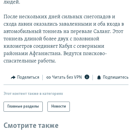
людей.
РАСПИСАНИЕ ВЕЩАНИЯ
ПОДПИШИТЕСЬ НА РАССЫЛКУ
После нескольких дней сильных снегопадов и
схода лавин оказались заваленными и оба входа в
автомобильный тоннель на перевале Саланг. Этот
СОЦИАЛЬНЫЕ СЕТИ
тоннель длиной более двух с половиной
километров соединяет Кабул с северными
районами Афганистана. Ведутся поисково-
спасательные работы.
Все сайты РСЕ/РС
Поделиться
Читать без VPN
Подпишитесь
Этот контент также в категориях
Главные разделы
Новости
Смотрите также