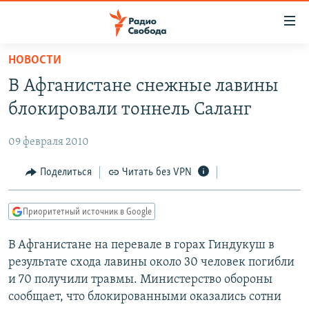
Ссылки
для
упрощенного
НОВОСТИ
ПРОГРАММЫ
доступа
В Афганистане снежные лавины
ПОДКАСТЫ
Вернуться
блокировали тоннель Саланг
к
АВТОРСКИЕ ПРОЕКТЫ
основному
09 февраля 2010
ЦИТАТЫ СВОБОДЫ
содержанию
Вернутся
МНЕНИЯ
Поделиться
Читать без VPN
к
КУЛЬТУРА
главной
Приоритетный источник в Google
навигации
IDEL.РЕАЛИИ
Вернутся
В Афганистане на перевале в горах Гиндукуш в
КАВКАЗ.РЕАЛИИ
к
результате схода лавины около 30 человек погибли
СЕВЕР.РЕАЛИИ
поиску
и 70 получили травмы. Министерство обороны
сообщает, что блокированными оказались сотни
СИБИРЬ.РЕАЛИИ