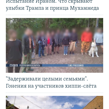
Испытание Ираном. Что скрывают
улыбки Трампа и принца Мухаммеда
"Задерживали целыми семьями".
Гонения на участников хиппи-слёта