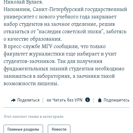
Николай Булаев.
РАСПИСАНИЕ ВЕЩАНИЯ
Напомним, Санкт-Петербурский государственный
ПОДПИШИТЕСЬ НА РАССЫЛКУ
университет с нового учебного года закрывает
набор студентов на заочное отделение, решив
отказаться от "наследия советской эпохи", заботясь
СОЦИАЛЬНЫЕ СЕТИ
о качестве образования.
В пресс-службе МГУ сообщили, что только
факультет журналистики еще набирает и учит
студентов-заочников. Так для получения
фундаментальных знаний студентам необходимо
Все сайты РСЕ/РС
заниматься в лабораториях, а заочники такой
возможности лишены.
Поделиться
Читать без VPN
Подпишитесь
Этот контент также в категориях
Главные разделы
Новости