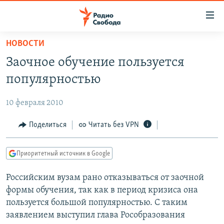
Ссылки
для
упрощенного
НОВОСТИ
ПРОГРАММЫ
доступа
Заочное обучение пользуется
ПОДКАСТЫ
Вернуться
популярностью
к
АВТОРСКИЕ ПРОЕКТЫ
основному
10 февраля 2010
ЦИТАТЫ СВОБОДЫ
содержанию
Вернутся
МНЕНИЯ
Поделиться
Читать без VPN
к
КУЛЬТУРА
главной
Приоритетный источник в Google
навигации
IDEL.РЕАЛИИ
Вернутся
Российским вузам рано отказываться от заочной
КАВКАЗ.РЕАЛИИ
к
формы обучения, так как в период кризиса она
СЕВЕР.РЕАЛИИ
поиску
пользуется большой популярностью. С таким
заявлением выступил глава Рособразования
СИБИРЬ.РЕАЛИИ