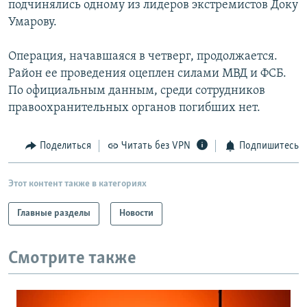
подчинялись одному из лидеров экстремистов Доку
РАСПИСАНИЕ ВЕЩАНИЯ
Умарову.
ПОДПИШИТЕСЬ НА РАССЫЛКУ
Операция, начавшаяся в четверг, продолжается.
Район ее проведения оцеплен силами МВД и ФСБ.
СОЦИАЛЬНЫЕ СЕТИ
По официальным данным, среди сотрудников
правоохранительных органов погибших нет.
Поделиться
Читать без VPN
Подпишитесь
Все сайты РСЕ/РС
Этот контент также в категориях
Главные разделы
Новости
Смотрите также