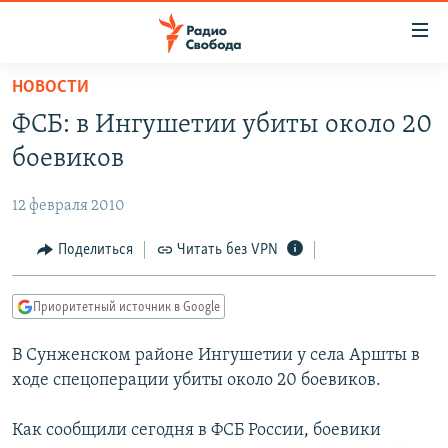
Ссылки
для
упрощенного
НОВОСТИ
ПРОГРАММЫ
доступа
ФСБ: в Ингушетии убиты около 20
ПОДКАСТЫ
Вернуться
боевиков
к
АВТОРСКИЕ ПРОЕКТЫ
основному
12 февраля 2010
ЦИТАТЫ СВОБОДЫ
содержанию
Вернутся
МНЕНИЯ
Поделиться
Читать без VPN
к
КУЛЬТУРА
главной
Приоритетный источник в Google
навигации
IDEL.РЕАЛИИ
Вернутся
В Сунженском районе Ингушетии у села Аршты в
КАВКАЗ.РЕАЛИИ
к
ходе спецоперации убиты около 20 боевиков.
СЕВЕР.РЕАЛИИ
поиску
Как сообщили сегодня в ФСБ России, боевики
СИБИРЬ.РЕАЛИИ