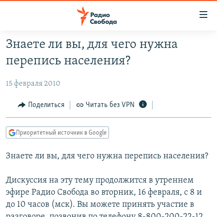
Ссылки
для
упрощенного
Знаете ли вы, для чего нужна
ПРОГРАММЫ
доступа
перепись населения?
ПОДКАСТЫ
Вернуться
к
15 февраля 2010
АВТОРСКИЕ ПРОЕКТЫ
основному
ЦИТАТЫ СВОБОДЫ
Поделиться
Читать без VPN
содержанию
Вернутся
МНЕНИЯ
к
Приоритетный источник в Google
КУЛЬТУРА
главной
Знаете ли вы, для чего нужна перепись населения?
навигации
IDEL.РЕАЛИИ
Вернутся
КАВКАЗ.РЕАЛИИ
Дискуссия на эту тему продолжится в утреннем
к
СЕВЕР.РЕАЛИИ
эфире Радио Свобода во вторник, 16 февраля, с 8 и
поиску
до 10 часов (мск). Вы можете принять участие в
СИБИРЬ.РЕАЛИИ
разговоре, позвонив по телефону 8-800-200-22-12