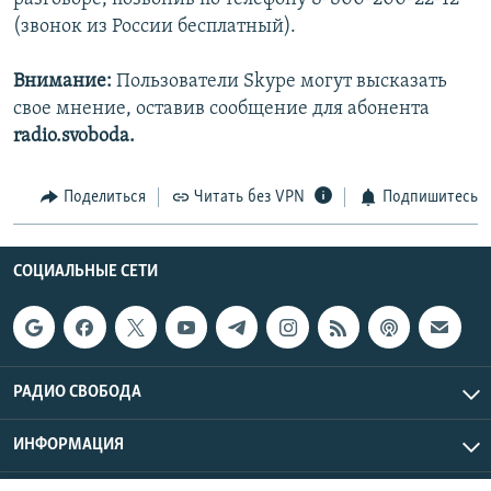
РАСПИСАНИЕ ВЕЩАНИЯ
(звонок из России бесплатный).
ПОДПИШИТЕСЬ НА РАССЫЛКУ
Внимание:
Пользователи Skype могут высказать
свое мнение, оставив сообщение для абонента
СОЦИАЛЬНЫЕ СЕТИ
radio.svoboda.
Поделиться
Читать без VPN
Подпишитесь
Все сайты РСЕ/РС
СОЦИАЛЬНЫЕ СЕТИ
РАДИО СВОБОДА
ИНФОРМАЦИЯ