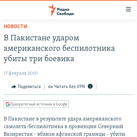
Ссылки
для
упрощенного
НОВОСТИ
ПРОГРАММЫ
доступа
В Пакистане ударом
ПОДКАСТЫ
Вернуться
американского беспилотника
к
АВТОРСКИЕ ПРОЕКТЫ
убиты три боевика
основному
ЦИТАТЫ СВОБОДЫ
содержанию
17 февраля 2010
Вернутся
МНЕНИЯ
к
Поделиться
Читать без VPN
КУЛЬТУРА
главной
навигации
IDEL.РЕАЛИИ
Приоритетный источник в Google
Вернутся
КАВКАЗ.РЕАЛИИ
к
В Пакистане в результате удара американского
СЕВЕР.РЕАЛИИ
поиску
самолета-беспилотника в провинции Северный
СИБИРЬ.РЕАЛИИ
Вазиристан - вблизи афганской границы - убиты