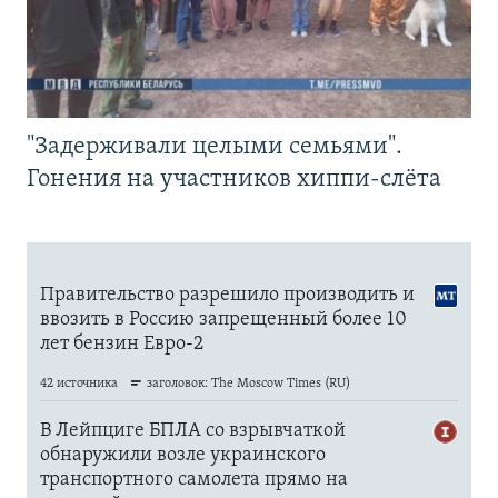
"Задерживали целыми семьями".
Гонения на участников хиппи-слёта