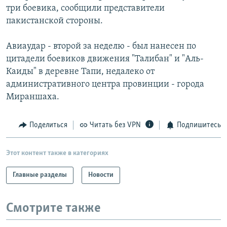
три боевика, сообщили представители
РАСПИСАНИЕ ВЕЩАНИЯ
пакистанской стороны.
ПОДПИШИТЕСЬ НА РАССЫЛКУ
Авиаудар - второй за неделю - был нанесен по
СОЦИАЛЬНЫЕ СЕТИ
цитадели боевиков движения "Талибан" и "Аль-
Каиды" в деревне Тапи, недалеко от
административного центра провинции - города
Мираншаха.
Все сайты РСЕ/РС
Поделиться
Читать без VPN
Подпишитесь
Этот контент также в категориях
Главные разделы
Новости
Смотрите также