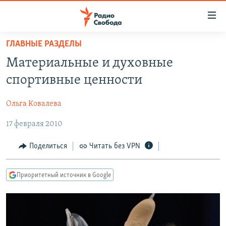
Ссылки
для
упрощенного
ГЛАВНЫЕ РАЗДЕЛЫ
ПРОГРАММЫ
доступа
Материальные и духовные
ПОДКАСТЫ
Вернуться
спортивные ценности
к
АВТОРСКИЕ ПРОЕКТЫ
основному
Ольга Ковалева
ЦИТАТЫ СВОБОДЫ
содержанию
Вернутся
17 февраля 2010
МНЕНИЯ
к
КУЛЬТУРА
Поделиться
Читать без VPN
главной
навигации
IDEL.РЕАЛИИ
Вернутся
Приоритетный источник в Google
КАВКАЗ.РЕАЛИИ
к
СЕВЕР.РЕАЛИИ
поиску
СИБИРЬ.РЕАЛИИ