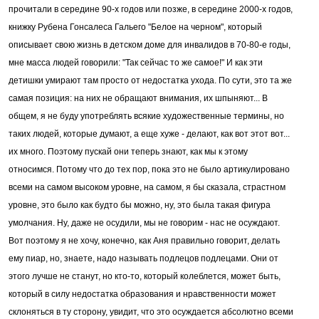
прочитали в середине 90-х годов или позже, в середине 2000-х годов,
книжку Рубена Гонсалеса Гальего "Белое на черном", который
описывает свою жизнь в детском доме для инвалидов в 70-80-е годы,
мне масса людей говорили: "Так сейчас то же самое!" И как эти
детишки умирают там просто от недостатка ухода. По сути, это та же
самая позиция: на них не обращают внимания, их шпыняют... В
общем, я не буду употреблять всякие художественные термины, но
таких людей, которые думают, а еще хуже - делают, как вот этот вот...
их много. Поэтому пускай они теперь знают, как мы к этому
относимся. Потому что до тех пор, пока это не было артикулировано
всеми на самом высоком уровне, на самом, я бы сказала, страстном
уровне, это было как будто бы можно, ну, это была такая фигура
умолчания. Ну, даже не осудили, мы не говорим - нас не осуждают.
Вот поэтому я не хочу, конечно, как Аня правильно говорит, делать
ему пиар, но, знаете, надо называть подлецов подлецами. Они от
этого лучше не станут, но кто-то, который колеблется, может быть,
который в силу недостатка образования и нравственности может
склоняться в ту сторону, увидит, что это осуждается абсолютно всеми