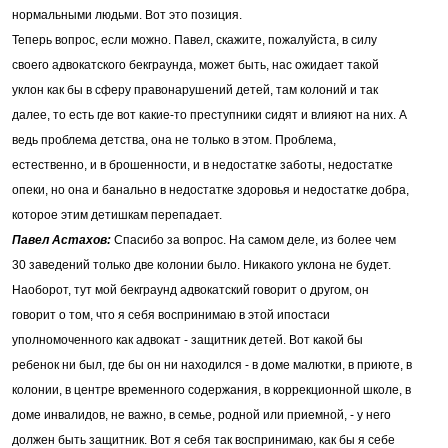
нормальными людьми. Вот это позиция.
Теперь вопрос, если можно. Павел, скажите, пожалуйста, в силу
своего адвокатского бекграунда, может быть, нас ожидает такой
уклон как бы в сферу правонарушений детей, там колоний и так
далее, то есть где вот какие-то преступники сидят и влияют на них. А
ведь проблема детства, она не только в этом. Проблема,
естественно, и в брошенности, и в недостатке заботы, недостатке
опеки, но она и банально в недостатке здоровья и недостатке добра,
которое этим детишкам перепадает.
Павел Астахов:
Спасибо за вопрос. На самом деле, из более чем
30 заведений только две колонии было. Никакого уклона не будет.
Наоборот, тут мой бекграунд адвокатский говорит о другом, он
говорит о том, что я себя воспринимаю в этой ипостаси
уполномоченного как адвокат - защитник детей. Вот какой бы
ребенок ни был, где бы он ни находился - в доме малютки, в приюте, в
колонии, в центре временного содержания, в коррекционной школе, в
доме инвалидов, не важно, в семье, родной или приемной, - у него
должен быть защитник. Вот я себя так воспринимаю, как бы я себе