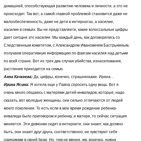
домашней, способствующая развитию человека и личности, а это не
происходит. Так вот, а самой главной проблемой становится даже не
малообеспеченность, даже не дети в интернатах, а насилие,
насилие в семьях. Вы не представляете, какие колоссальные цифры
дает сегодня это насилие. Мы каждый день, как договорились со
Следственным комитетом, с Александром Ивановичем Бастрыкиным,
получаем оперативную информацию по фактам насилия над детьми
по всей стране. Вот из трех два случая убийства, изнасилования,
растления приходится на семью.
Анна Качкаева:
Да, цифры, конечно, страшненькие. Ирина…
Ирина Ясина:
Я хотела еще у Павла спросить одну вещь. Вот я
очень много общаюсь с матерями детей-инвалидов, которые, надо
сказать, вот молодые женщины, они сильно отличаются от людей
моего поколения. То есть если в мое время рождение ребенка-
инвалида было приговором и ребенку, и матери, то сейчас ситуация
меняется. Эти девчонки сидят в интернете, они знают, как должно
быть, они знают друг друга, соответственно, не чувствуют себя
одинокими в своей беде. Но, тем не менее, им, конечно, нужна