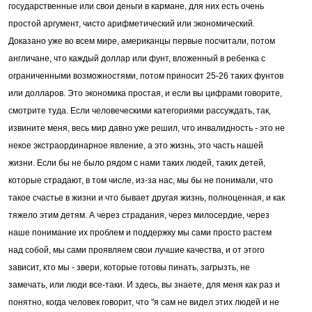
государственные или свои деньги в кармане, для них есть очень
простой аргумент, чисто арифметический или экономический.
Доказано уже во всем мире, американцы первые посчитали, потом
англичане, что каждый доллар или фунт, вложенный в ребенка с
ограниченными возможностями, потом приносит 25-26 таких фунтов
или долларов. Это экономика простая, и если вы цифрами говорите,
смотрите туда. Если человеческими категориями рассуждать, так,
извините меня, весь мир давно уже решил, что инвалидность - это не
некое экстраординарное явление, а это жизнь, это часть нашей
жизни. Если бы не было рядом с нами таких людей, таких детей,
которые страдают, в том числе, из-за нас, мы бы не понимали, что
такое счастье в жизни и что бывает другая жизнь, полноценная, и как
тяжело этим детям. А через страдания, через милосердие, через
наше понимание их проблем и поддержку мы сами просто растем
над собой, мы сами проявляем свои лучшие качества, и от этого
зависит, кто мы - звери, которые готовы пинать, загрызть, не
замечать, или люди все-таки. И здесь, вы знаете, для меня как раз и
понятно, когда человек говорит, что "я сам не видел этих людей и не