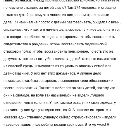
Павел Астахов:
Между прочим, образцовая колония, но там знаете,
почему мне страшно за детей стало? Там 174 человека, и страшно
стало за детей, потому что многие из них, я посмотрел личные
дела... Я начинал не просто с детьми разговаривать, общался с ними,
спрашивал, что и как, а я личные дела смотрел. Личное дело - это то,
что говорит о ребенке, что сделали взрослые, чтобы восстановить
свидетельство о рождении, чтобы восстановить медицинский
страховой полис, чтобы восстановить пенсионное. То есть это же
документы, которых нет у большинства детей, которые изымаются
из опасной среды, изымаются из социально-опасных семей или
дети-отказники. У них нет этих документов. А личное дело
показывает, как быстро взрослые выполняют свои обязанности и
восстанавливают их. Так вот, я побоялся за этих детей, потому что
они на свободе, на воле так называемой не видели лучшего
отношения, чем в колонии. У них там все есть, у них своя одежда, у
них чисто, у них душ у каждого есть свой. А в школе-интернате в
Ижевске единственную душевую сейчас отремонтировали - видели,
наверное, кадры, - где ребята резали свои руки. Это же ужас! Я