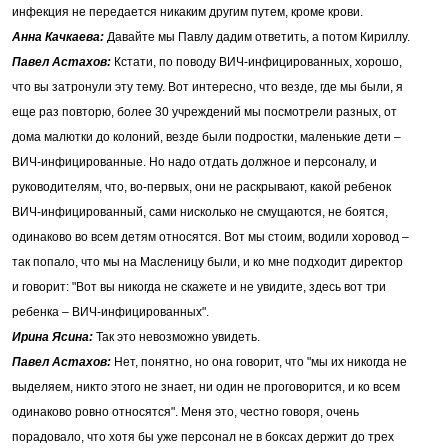
инфекция не передается никаким другим путем, кроме крови.
Анна Качкаева:
Давайте мы Павлу дадим ответить, а потом Кириллу.
Павел Астахов:
Кстати, по поводу ВИЧ-инфицированных, хорошо,
что вы затронули эту тему. Вот интересно, что везде, где мы были, я
еще раз повторю, более 30 учреждений мы посмотрели разных, от
дома малютки до колоний, везде были подростки, маленькие дети –
ВИЧ-инфицированные. Но надо отдать должное и персоналу, и
руководителям, что, во-первых, они не раскрывают, какой ребенок
ВИЧ-инфицированный, сами нисколько не смущаются, не боятся,
одинаково во всем детям относятся. Вот мы стоим, водили хоровод –
так попало, что мы на Масленицу были, и ко мне подходит директор
и говорит: "Вот вы никогда не скажете и не увидите, здесь вот три
ребенка – ВИЧ-инфицированных".
Ирина Ясина:
Так это невозможно увидеть.
Павел Астахов:
Нет, понятно, но она говорит, что "мы их никогда не
выделяем, никто этого не знает, ни один не проговорится, и ко всем
одинаково ровно относятся". Меня это, честно говоря, очень
порадовало, что хотя бы уже персонал не в боксах держит до трех