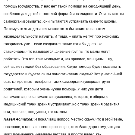
помощь государства. У нас нет такой помощи на сегодняшний день,
особенно для детей с тяжелой формой инвалидности. Они пытаются
самоорганизовыватьс, они пытаются устраивать какие-то школы.
Потому что этих детишек можно хотя бы каким-то навыкам
жизнедеятельности научить. И тогда, – опять же тут про экономику
говорилось уже – если создаются такие хотя бы дневные
стационары, что называется, дневные группы, то мамы могут
работать. Это все-таки молодые и, как правило, женщины… ну,
сейчас нет людей без образования. Какую помощь будет оказывать
государство и будете ли вы помогать таким людям? Вот у нас с Аней
есть конкретные телефоны таких самоорганизующихся групп
родителей, которым очень нужна помощь. У них уже дети
занимаются, но занимаются в условиях, которые, в общем, с
медицинской точки зрения устраивают, но с точки зрения развития
они, конечно, тщедушны, так скажем.
Павел Астахов:
Я понял ваш вопрос. Честно скажу, что в этой теме,
наверное, я меньше всего просвещен, хотя благодаря тому, что два
моих племянника инвалиды детства, я просто видел, как