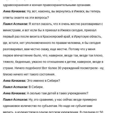
здравоохранения и кончая правоохранительными органами.
Анна Качкаева:
Ну, вот, наконец, вы вернулись в Ижевск, вы теперь
ответы знаете на эти вопросы?
Павел Астахов:
Я хотел сказать, что я очень жестко разговаривал с
министрами, и вот если бы я приехал в Ижевск сегодня, приехал
первый раз после визита в Красноярский край, в Иркутскую область,
где, кстати, нет уполномоченного по правам человека, я бы сегодня
разговаривал, вам честно скажу, еще жестче. Потому что у меня
первое впечатление было, что, наверное, везде так, везде так плохо,
тяжело, бедненько, ужасно по отношению к детям, наверное, везде в
стране. Ничего подобного! Вот более 30 учреждений посмотрели - ну,
близко ничего нет такого состояния.
Анна Качкаева:
Это именно в Сибири?
Павел Астахов:
В Сибири.
Анна Качкаева:
А сколько там детей в таких учреждениях?
Павел Астахов:
Ну, это сравнимо, у нас сейчас везде примерно
одинаковое количество по субъектам. Но надо не субъектами
мерить, а количеством в одном детском учреждении. В среднем от 50