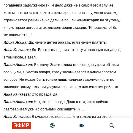
погашения задолженности. И дело даже не в самом этом случае,
хотя мне тоже кажется, что с точки зрения права, ну, мягко скажем,
странноватое решение, но дальше пошли комментарии на эту тему,
и некоторые авторы этих комментариев сказали: "И правильно! Вы
же понимаете…"
Ирина Ясина:
Да, нечего детей рожать, если нечем платить.
Анна Качкаева:
Да. Вот как вы оцениваете эту и правовую ситуацию,
в том числе, Павел.
Павел Астахов:
Я отвечу. Значит, когда мне сегодня утром об этом
сообщили, я, честно говоря, сразу засомневался в одном простом
вопросе. Не может быть только лишь наличие задолженности по
жилищно-коммунальным услугам основанием для изъятия ребенка.
Анна Качкаева:
Это правда, да.
Павел Астахов:
Нет, это неправда. Дело в том, что я сейчас
разговаривал уже и с органами соцзащиты, и…
Анна Качкаева:
В смысле это неправда, что только из-за этого.
Павел Астахов:
Да, конечно, потому что эта мама стоит на
ЭФИР
контроле, неоднократно уже выходили на органы соцзащиты и