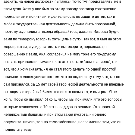
дескать, на новой должности пытаюсь что-то тут представлять, не в
этом дело. Хотя у нас был по этому поводу разговор совершенно
нормальный и понятный, и деятельность по защите детей, как и
любая государственная деятельность, должна быть прозрачной,
поэтому, журналисты, всегда обращайтесь, даже из Ижевска буду с
вами по телефону говорить хоть целые сутки. Так вот, я был на этом
мероприятии, и увидев этого, как вы говорите, персонажа, я
совершенно с вами, Аня, согласен, я не могу тоже его по-другому
назвать при всем понимании, что это все-таки "хомо сапиенс", так
вот, что я хочу сказать, - я не стал этого делать по одной простой
причине: человек упивается тем, что он поднял эту тему, что, как он
сам признался, за 15 лет своей творческой деятельности он впервые
вытащил лотерейный билет, как он это называет, и выиграл. Я не
хочу, чтобы он выиграл. Я хочу, чтобы мы понимали, что это вопросы,
которые человечество 70 лет назад давно решило. Это простой
неприкрытый фашизм, и при этом такая пустота, ни одного
аргумента, ничего, только самолюбование, наслаждение тем, что он
поднял эту тему.