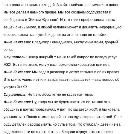
но вывести на каких-то людей. А сайты сейчас за неимением денег
мы все делаем намного проще. Мы все создаем содружества и
сообщества в "Живом Журнале". И там таких профессиональных
вещей очень много, и любой человек может и добавить информацию,
и воспользоваться чужой, и денег на это не надо ни копейки.
Анна Качкаева:
Владимир Геннадьевич, Республика Коми, добрый
вечер.
Слушатель:
Вечер добрый! У меня такой вопрос по поводу услуг
ЖКХ. Вот я не знаю, могу у вас проконсультироваться или нет.
Анна Качкаева:
Мы ведем разговор о детях сегодня и об их правах.
Это как-то ущемляет или затрагивает права детей – ваш вопрос об
услугах ЖКХ?
Слушатель:
Нет, это абсолютно не касается темы.
Анна Качкаева:
Ну, тогда мы не будем касаться ее, можно это
обсудить в других программах. А вот что касается ЖКХ, я бы хотела
услышать от Павла комментарий по поводу истории питерской. Я не
буду деталей рассказывать, но суть в том, что отобрали детей из-за
задолженности по квартплате и обещали вернуть только после