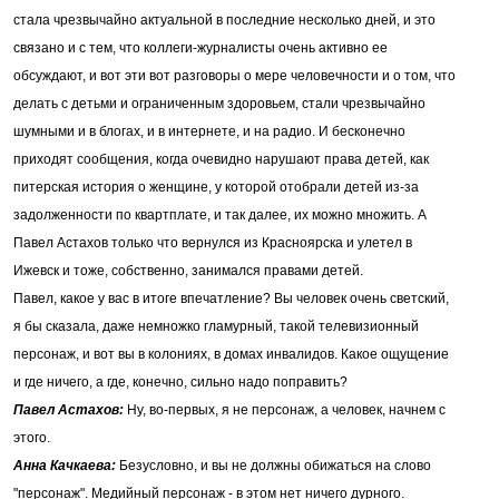
стала чрезвычайно актуальной в последние несколько дней, и это
связано и с тем, что коллеги-журналисты очень активно ее
обсуждают, и вот эти вот разговоры о мере человечности и о том, что
делать с детьми и ограниченным здоровьем, стали чрезвычайно
шумными и в блогах, и в интернете, и на радио. И бесконечно
приходят сообщения, когда очевидно нарушают права детей, как
питерская история о женщине, у которой отобрали детей из-за
задолженности по квартплате, и так далее, их можно множить. А
Павел Астахов только что вернулся из Красноярска и улетел в
Ижевск и тоже, собственно, занимался правами детей.
Павел, какое у вас в итоге впечатление? Вы человек очень светский,
я бы сказала, даже немножко гламурный, такой телевизионный
персонаж, и вот вы в колониях, в домах инвалидов. Какое ощущение
и где ничего, а где, конечно, сильно надо поправить?
Павел Астахов:
Ну, во-первых, я не персонаж, а человек, начнем с
этого.
Анна Качкаева:
Безусловно, и вы не должны обижаться на слово
"персонаж". Медийный персонаж - в этом нет ничего дурного.