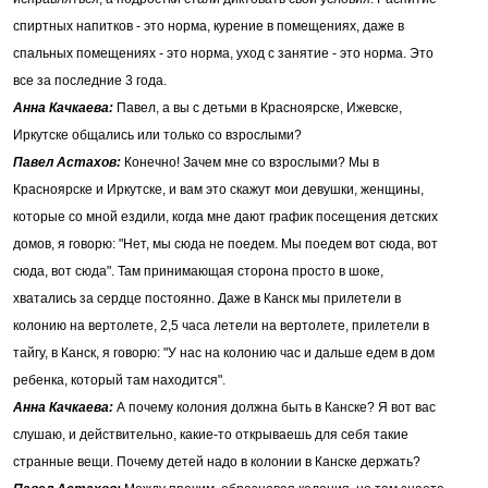
спиртных напитков - это норма, курение в помещениях, даже в
спальных помещениях - это норма, уход с занятие - это норма. Это
все за последние 3 года.
Анна Качкаева:
Павел, а вы с детьми в Красноярске, Ижевске,
Иркутске общались или только со взрослыми?
Павел Астахов:
Конечно! Зачем мне со взрослыми? Мы в
Красноярске и Иркутске, и вам это скажут мои девушки, женщины,
которые со мной ездили, когда мне дают график посещения детских
домов, я говорю: "Нет, мы сюда не поедем. Мы поедем вот сюда, вот
сюда, вот сюда". Там принимающая сторона просто в шоке,
хватались за сердце постоянно. Даже в Канск мы прилетели в
колонию на вертолете, 2,5 часа летели на вертолете, прилетели в
тайгу, в Канск, я говорю: "У нас на колонию час и дальше едем в дом
ребенка, который там находится".
Анна Качкаева:
А почему колония должна быть в Канске? Я вот вас
слушаю, и действительно, какие-то открываешь для себя такие
странные вещи. Почему детей надо в колонии в Канске держать?