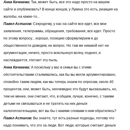
Анна Качкаева:
Так, может быть, все это надо просто на вашем
сайте и опубликовать? В конце концов, у Лукина это есть, реакция на
жалобы, на какие-то...
Павел Астахов:
Секундочку, у нас на сайте все идет, все мои
заявления, телеграммы, обращения, требования, все идет. Просто
по этому вопросу... хорошо, позицию сформулируем и до
общественности доведем, не вопрос. Но там же никакой нет ни
аргументации, ничего, просто всколыхнул волну, поднял, и
наслаждается, глотает эту пыль.
Анна Качкаева:
А поскольку у вас в семья вы с этими
обстоятельствами сталкивались, как бы вы могли аргументировано,
спокойно таким людям, как мы теперь знаем по опросам, около 40
процентов, они, может быть, неочевидно это будут высказывать, но,
тем не менее, они считают, что, в общем, лучше, конечно, с такими
детьми не связываться и не тратить на них деньги
налогоплательщика, вот вы бы с какими словами к ним обратились?
Павел Астахов:
Вы знаете, тут есть разные подходы, потому что
надо понимать, что это за люди. Вот люди, которые считают деньги