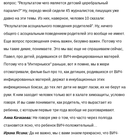
вопрос: "Результатом чего является детский церебральный
паралич?" Ну, передо мной сидели 45 журналистов, пишущих уже
давно на эти темы. Из них, наверное, человек 10 сказали:
"Результатом асоциального поведения родителей". Ну, ничего
общего с асоциальным поведением родителей это вообще не имеет.
Еще вопрос просвещения очень важен, безумно важен. Потому что
мы такие дикие, понимаете. Это мы вас еще не спрашиваем сейчас,
Павел, про детей, родившихся от ВИЧ-инфицированных матерей.
Потому что в "Интерньюсе" раньше, вот я помню, мы в жюри
отсматривали, фильм был про то, как детишек, родившихся от ВИЧ-
инфицированных матерей, держат в инкубационных этих
инфекционных боксах, до тех лет дети не видят ласки, их не берут на
руки. К ним заходит человек только вот в халате химзащиты, условно
говоря. И вы сами понимаете, как родитель, что вырастает из
ребенка, с которым первые три года вообще не разговаривают.
Анна Качкаева:
Не говоря уже о том, что часто через полгода
становится ясно, что ребенок ВИЧ-положительный…
Ирина Ясина:
Да не важно, мы с вами знаем прекрасно, что ВИЧ-