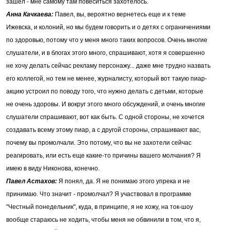
зашел - мне самому там повеситься захотелось.
Анна Качкаева:
Павел, вы, вероятно вернетесь еще и к теме
Ижевска, и колоний, но мы будем говорить и о детях с ограничениями
по здоровью, потому что у меня много таких вопросов. Очень многие
слушатели, и в блогах этого много, спрашивают, хотя я совершенно
не хочу делать сейчас рекламу персонажу... даже мне трудно назвать
его коллегой, но тем не менее, журналисту, который вот такую пиар-
акцию устроил по поводу того, что нужно делать с детьми, которые
не очень здоровы. И вокруг этого много обсуждений, и очень многие
слушатели спрашивают, вот как быть. С одной стороны, не хочется
создавать всему этому пиар, а с другой стороны, спрашивают вас,
почему вы промолчали. Это потому, что вы не захотели сейчас
реагировать, или есть еще какие-то причины вашего молчания? Я
имею в виду Никонова, конечно.
Павел Астахов:
Я понял, да. Я не понимаю этого упрека и не
принимаю. Что значит - промолчал? Я участвовал в программе
"Честный понедельник", куда, в принципе, я не хожу, на ток-шоу
вообще стараюсь не ходить, чтобы меня не обвинили в том, что я,