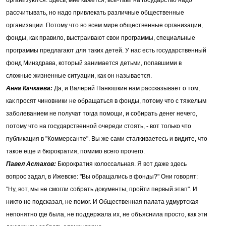
организуются. Здесь, мне кажется, все-таки на государство надо
рассчитывать, но надо привлекать различные общественные
организации. Потому что во всем мире общественные организации,
фонды, как правило, выстраивают свои программы, специальные
программы предлагают для таких детей. У нас есть государственный
фонд Минздрава, который занимается детьми, попавшими в
сложные жизненные ситуации, как он называется.
Анна Качкаева:
Да, и Валерий Панюшкин нам рассказывает о том,
как просят чиновники не обращаться в фонды, потому что с тяжелым
заболеванием не получат тогда помощи, и собирать денег нечего,
потому что на государственной очереди стоять, - вот только что
публикация в "Коммерсанте". Вы же сами сталкиваетесь и видите, что
такое еще и бюрократия, помимо всего прочего.
Павел Астахов:
Бюрократия колоссальная. Я вот даже здесь
вопрос задал, в Ижевске: "Вы обращались в фонды?" Они говорят:
"Ну, вот, мы не смогли собрать документы, пройти первый этап". И
никто не подсказал, не помог. И Общественная палата удмуртская
непонятно где была, не поддержала их, не объяснила просто, как эти