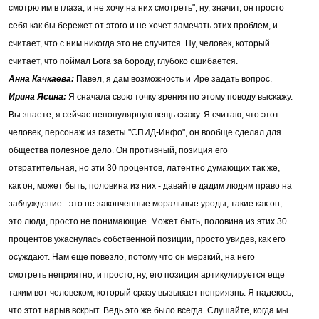
смотрю им в глаза, и не хочу на них смотреть", ну, значит, он просто
себя как бы бережет от этого и не хочет замечать этих проблем, и
считает, что с ним никогда это не случится. Ну, человек, который
считает, что поймал Бога за бороду, глубоко ошибается.
Анна Качкаева:
Павел, я дам возможность и Ире задать вопрос.
Ирина Ясина:
Я сначала свою точку зрения по этому поводу выскажу.
Вы знаете, я сейчас непопулярную вещь скажу. Я считаю, что этот
человек, персонаж из газеты "СПИД-Инфо", он вообще сделал для
общества полезное дело. Он противный, позиция его
отвратительная, но эти 30 процентов, латентно думающих так же,
как он, может быть, половина из них - давайте дадим людям право на
заблуждение - это не законченные моральные уроды, такие как он,
это люди, просто не понимающие. Может быть, половина из этих 30
процентов ужаснулась собственной позиции, просто увидев, как его
осуждают. Нам еще повезло, потому что он мерзкий, на него
смотреть неприятно, и просто, ну, его позиция артикулируется еще
таким вот человеком, который сразу вызывает неприязнь. Я надеюсь,
что этот нарыв вскрыт. Ведь это же было всегда. Слушайте, когда мы