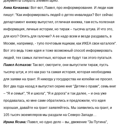
документы собрать элементарно.
Анна Качкаева:
Вот-вот, Павел, про информирование. И люди нам
пишут: "Как информировать людей о детях-инвалидах? Вот сейчас
департамент книжку выпустил, отличная книжка, там есть полезная
информация, личные истории, но тираж – тысяча штука. И что это,
для кого? Опять для галочки? А ее надо всем и везде раздавать, в
Москве, например, - тупо почтовым ящикам, как ИКЕА свои каталоги".
Вот это ведь тоже идея и тоже возможный способ информировать
людей, тех самых латентных, которые не будут так этого пугаться.
Павел Астахов:
Так вот, смотрите, они выпустили тираж, пусть
тысячу штук, и это как раз та самая история, которая необходима
для заявки на грант. Я никогда у государства ни копейки не просил.
Вот два года назад я выпустил серию книг "Детям о праве", семь книг
– "Я и семья", "Я и школа", "Я и дорога" и так далее, – и она уже
продавалась, ко мне сами обратились и предложили, что идея
хорошая, давайте на грант заявляйтесь. Мы заявились на грант, и
105 тысяч экземпляров мы раздали на Северо-Западе…
Ирина Ясина:
Павел, но одно дело – вы, движение "За Путина",