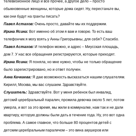
телевизионное лицо и все прочее, а другое дело – просто
обыкновенные женщины, которые дома сидят. Ну, перестаньте вы,
как они будут на гранты писать?
Павел Астахов:
Очень просто, давайте мы их поддержим.
Ирина Ясина:
Вот именно об этом я вам и говорю. То есть ваш
телефончик я могу взять у Анны Григорьевны, для себя? Спасибо.
Павел Астахов:
И телефон можно, и адрес – Миусская площадь,
дом 7. У нас все обращения регистрируются, которые приходят.
Ирина Ясина:
Я поняла, но мне нужно, чтобы не только обращение
было зарегистрировано, но и ответ получен.
Анна Качкаева:
Я даю возможность высказаться нашим слушателям.
Кирилл, Москва, мы вас слушаем. Здравствуйте.
Слушатель:
Здравствуйте. Вот у меня ребенок был инвалид,
детский церебральный паралич, прожила девочка около 5 лет, потом
умерла, и вот за это время, мы жили в коммуналке, нам так и не дали
квартиру, которую должны были дать в течение года. Ну, это вот одна
проблема. А самое главное, что больше 80 процентов детей с
детским церебральным параличом – это вина акушеров или