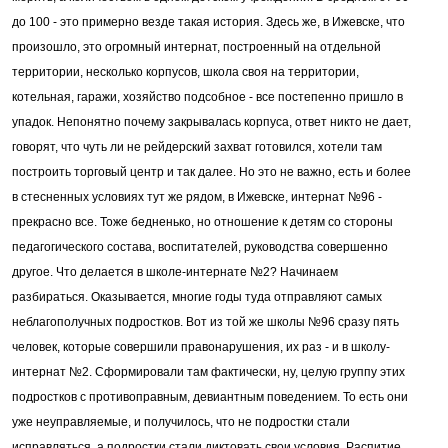
до 100 - это примерно везде такая история. Здесь же, в Ижевске, что
произошло, это огромный интернат, построенный на отдельной
территории, несколько корпусов, школа своя на территории,
котельная, гаражи, хозяйство подсобное - все постепенно пришло в
упадок. Непонятно почему закрывалась корпуса, ответ никто не дает,
говорят, что чуть ли не рейдерский захват готовился, хотели там
построить торговый центр и так далее. Но это не важно, есть и более
в стесненных условиях тут же рядом, в Ижевске, интернат №96 -
прекрасно все. Тоже бедненько, но отношение к детям со стороны
педагогического состава, воспитателей, руководства совершенно
другое. Что делается в школе-интернате №2? Начинаем
разбираться. Оказывается, многие годы туда отправляют самых
неблагополучных подростков. Вот из той же школы №96 сразу пять
человек, которые совершили правонарушения, их раз - и в школу-
интернат №2. Сформировали там фактически, ну, целую группу этих
подростков с противоправным, девиантным поведением. То есть они
уже неуправляемые, и получилось, что не подростки стали
исправляться, а подростки стали диктовать свои условия. Распитие