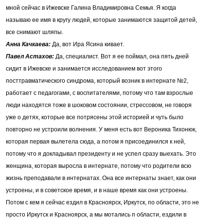
мной сейчас в Ижевске Галина Владимировна Семья. Я когда
называю ее имя в кругу людей, которые занимаются защитой детей,
все снимают шляпы.
Анна Качкаева:
Да, вот Ира Ясина кивает.
Павел Астахов:
Да, специалист. Вот я ее поймал, она пять дней
сидит в Ижевске и занимается исследованием вот этого
посттравматического синдрома, который возник в интернате №2,
работает с педагогами, с воспитателями, потому что там взрослые
люди находятся тоже в шоковом состоянии, стрессовом, не говоря
уже о детях, которые все потрясены этой историей и чуть было
повторно не устроили волнения. У меня есть вот Вероника Тихонюк,
которая первая вылетела сюда, а потом я присоединился к ней,
потому что я докладывал президенту и не успел сразу выехать. Это
женщина, которая выросла в интернате, потому что родители всю
жизнь преподавали в интернатах. Она все интернаты знает, как они
устроены, и в советское время, и в наше время как они устроены.
Потом с кем я сейчас ездил в Красноярск, Иркутск, по области, это не
просто Иркутск и Красноярск, а мы мотались п области, ездили в