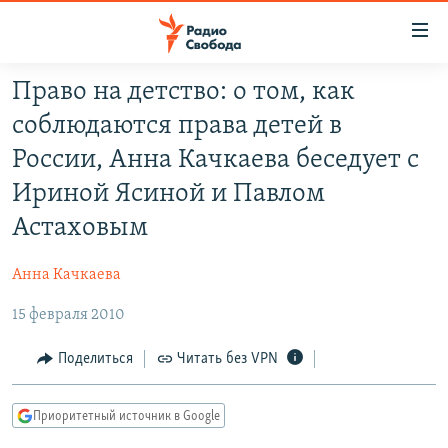
Ссылки
для
упрощенного
Право на детство: о том, как
ПРОГРАММЫ
доступа
соблюдаются права детей в
ПОДКАСТЫ
Вернуться
России, Анна Качкаева беседует с
к
АВТОРСКИЕ ПРОЕКТЫ
Ириной Ясиной и Павлом
основному
ЦИТАТЫ СВОБОДЫ
содержанию
Астаховым
Вернутся
МНЕНИЯ
к
Анна Качкаева
КУЛЬТУРА
главной
15 февраля 2010
навигации
IDEL.РЕАЛИИ
Вернутся
КАВКАЗ.РЕАЛИИ
Поделиться
Читать без VPN
к
СЕВЕР.РЕАЛИИ
поиску
Приоритетный источник в Google
СИБИРЬ.РЕАЛИИ