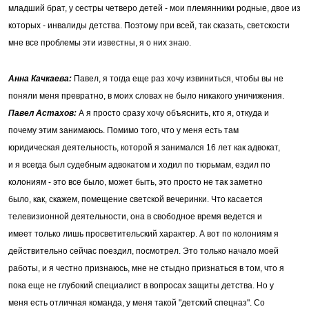
младший брат, у сестры четверо детей - мои племянники родные, двое из
которых - инвалиды детства. Поэтому при всей, так сказать, светскости
мне все проблемы эти известны, я о них знаю.
Анна Качкаева:
Павел, я тогда еще раз хочу извиниться, чтобы вы не
поняли меня превратно, в моих словах не было никакого уничижения.
Павел Астахов:
А я просто сразу хочу объяснить, кто я, откуда и
почему этим занимаюсь. Помимо того, что у меня есть там
юридическая деятельность, которой я занимался 16 лет как адвокат,
и я всегда был судебным адвокатом и ходил по тюрьмам, ездил по
колониям - это все было, может быть, это просто не так заметно
было, как, скажем, помещение светской вечеринки. Что касается
телевизионной деятельности, она в свободное время ведется и
имеет только лишь просветительский характер. А вот по колониям я
действительно сейчас поездил, посмотрел. Это только начало моей
работы, и я честно признаюсь, мне не стыдно признаться в том, что я
пока еще не глубокий специалист в вопросах защиты детства. Но у
меня есть отличная команда, у меня такой "детский спецназ". Со