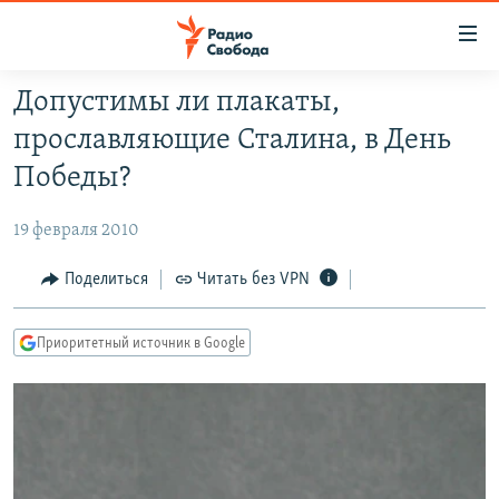
Ссылки
для
упрощенного
Допустимы ли плакаты,
ПРОГРАММЫ
доступа
прославляющие Сталина, в День
ПОДКАСТЫ
Вернуться
Победы?
к
АВТОРСКИЕ ПРОЕКТЫ
основному
19 февраля 2010
ЦИТАТЫ СВОБОДЫ
содержанию
Вернутся
МНЕНИЯ
Поделиться
Читать без VPN
к
КУЛЬТУРА
главной
Приоритетный источник в Google
навигации
IDEL.РЕАЛИИ
Вернутся
КАВКАЗ.РЕАЛИИ
к
СЕВЕР.РЕАЛИИ
поиску
СИБИРЬ.РЕАЛИИ