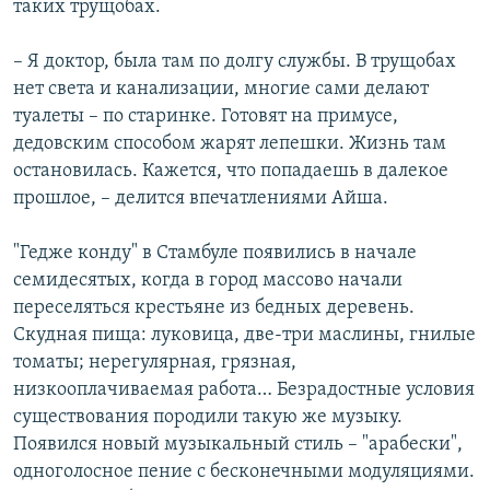
таких трущобах.
– Я доктор, была там по долгу службы. В трущобах
нет света и канализации, многие сами делают
туалеты – по старинке. Готовят на примусе,
дедовским способом жарят лепешки. Жизнь там
остановилась. Кажется, что попадаешь в далекое
прошлое, – делится впечатлениями Айша.
"Гедже конду" в Стамбуле появились в начале
семидесятых, когда в город массово начали
переселяться крестьяне из бедных деревень.
Скудная пища: луковица, две-три маслины, гнилые
томаты; нерегулярная, грязная,
низкооплачиваемая работа… Безрадостные условия
существования породили такую же музыку.
Появился новый музыкальный стиль – "арабески",
одноголосное пение с бесконечными модуляциями.