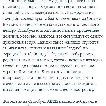
…Тишина, только голос муэдзина разносится на
километры вокруг. В домах нет света, на улицах –
фонарей, а окна всегда закрыты. Стамбульские
трущобы соседствуют с благополучными районами.
В каких-то шести-семи минутах езды от делового
центра Стамбула ютятся глинобитные крошечные
домики, которые, кажется, вот-вот упадут от одного
дуновения ветра. Каждое такое жилище строится
за одну ночь, отсюда и название: "гедже" по-
турецки "ночь", "конду" – "здание". Собираются
родственники, знакомые, соседи, которые возводят
строение до первых криков петухов, точнее, до
утренней молитвы. Есть и свои тонкости –
например, если пристроить одну стенку дома к
мечети или даже к соседнему с мечетью зданию,
никакая полиция не посмеет снести постройку.
Жительница Стамбула
Айша
недавно побывала в