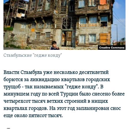
РАСПИСАНИЕ ВЕЩАНИЯ
ПОДПИШИТЕСЬ НА РАССЫЛКУ
СОЦИАЛЬНЫЕ СЕТИ
Стамбульские "гедже конду"
Все сайты РСЕ/РС
Власти Стамбула уже несколько десятилетий
борются за ликвидацию кварталов городских
трущоб - так называемых "гедже конду". В
минувшем году по всей Турции было снесено более
четырехсот тысяч ветхих строений в нищих
кварталах городов. На этот год запланирован снос
еще около пятисот тысяч.