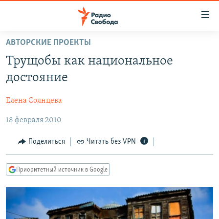
Ссылки
для
упрощенного
АВТОРСКИЕ ПРОЕКТЫ
ПРОГРАММЫ
доступа
Трущобы как национальное
ПОДКАСТЫ
Вернуться
достояние
к
АВТОРСКИЕ ПРОЕКТЫ
основному
Елена Солнцева
ЦИТАТЫ СВОБОДЫ
содержанию
Вернутся
18 февраля 2010
МНЕНИЯ
к
КУЛЬТУРА
Поделиться
Читать без VPN
главной
навигации
IDEL.РЕАЛИИ
Вернутся
Приоритетный источник в Google
КАВКАЗ.РЕАЛИИ
к
СЕВЕР.РЕАЛИИ
поиску
СИБИРЬ.РЕАЛИИ