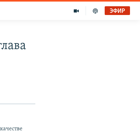
ЭФИР
глава
 качестве