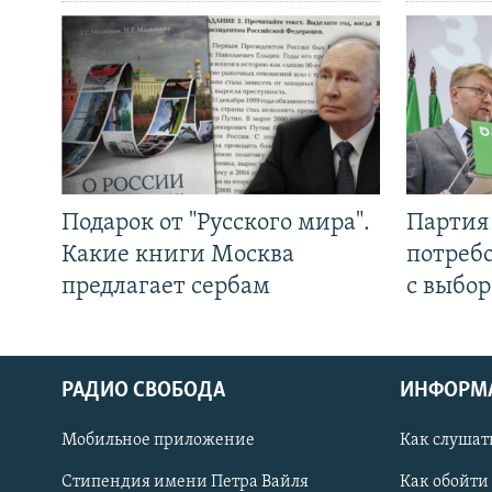
Подарок от "Русского мира".
Партия 
Какие книги Москва
потребо
предлагает сербам
с выбор
РАДИО СВОБОДА
ИНФОРМ
Мобильное приложение
Как слушат
СОЦИАЛЬНЫЕ СЕТИ
Стипендия имени Петра Вайля
Как обойти