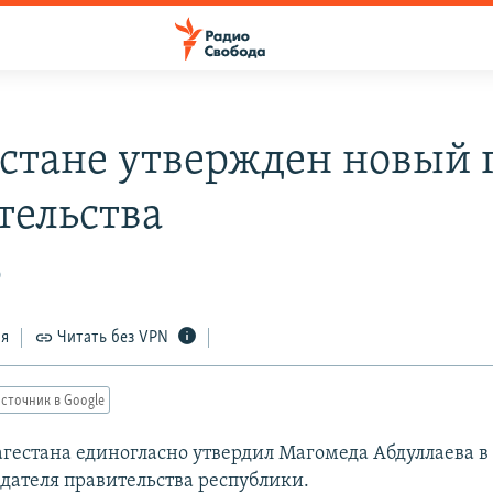
естане утвержден новый 
тельства
0
ся
Читать без VPN
сточник в Google
гестана единогласно утвердил Магомеда Абдуллаева в
едателя правительства республики.