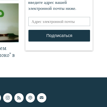
чем
око" в