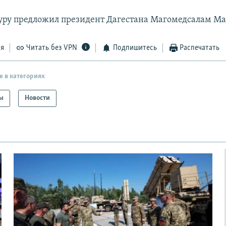
уру предложил президент Дагестана Магомедсалам Ма
ся
Читать без VPN
Подпишитесь
Распечатать
е в категориях
ы
Новости