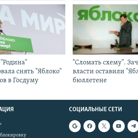
"Родина"
"Сломать схему". За
вала снять "Яблоко"
власти оставили "Ябл
ов в Госдуму
бюллетене
АЦИЯ
СОЦИАЛЬНЫЕ СЕТИ
ь
 блокировку