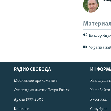
Материал
Виктор Янук
Украина выб
РАДИО СВОБОДА
ИНФОРМ
Мобильное приложение
Как слушат
СОЦИАЛЬНЫЕ СЕТИ
Стипендия имени Петра Вайля
Как обойти
Архив 1997-2006
Рассылка
Контакт
Copyright