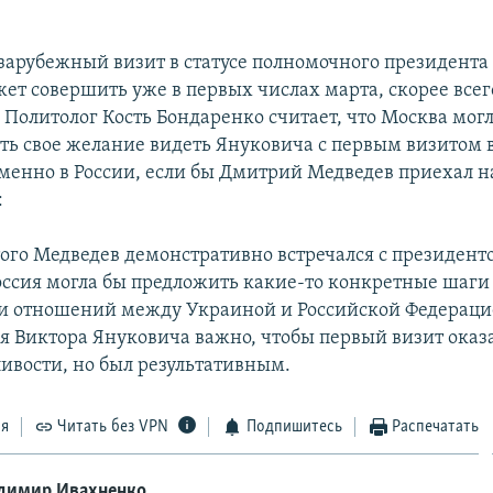
зарубежный визит в статусе полномочного президента
ет совершить уже в первых числах марта, скорее всего
. Политолог Кость Бондаренко
считает, что Москва мог
ть свое желание видеть Януковича с первым визитом 
менно в России, если бы Дмитрий Медведев приехал н
:
этого Медведев демонстративно встречался с президент
Россия могла бы предложить какие-то конкретные шаги
 отношений между Украиной и Российской Федерацие
ля Виктора Януковича важно, чтобы первый визит оказа
ивости, но был результативным.
ся
Читать без VPN
Подпишитесь
Распечатать
димир Ивахненко