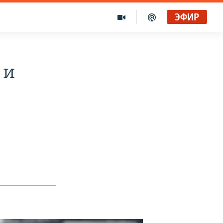
ЭФИР
 и