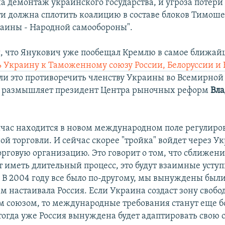
а демонтаж украинского государства, и угроза потери
и должна сплотить коалицию в составе блоков Тимош
аины - Народной самообороны".
, что Янукович уже пообещал Кремлю в самое ближай
 Украину к Таможенному союзу России, Белоруссии и 
т ли это противоречить членству Украины во Всемирной
, размышляет президент Центра рыночных реформ
Вл
йчас находится в новом международном поле регулиро
й торговли. И сейчас скорее "тройка" войдет через Ук
рговую организацию. Это говорит о том, что сближен
т иметь длительный процесс, это будут взаимные уступк
. В 2004 году все было по-другому, мы вынуждены был
ем настаивала Россия. Если Украина создаст зону своб
м союзом, то международные требования станут еще б
тогда уже Россия вынуждена будет адаптировать свою 