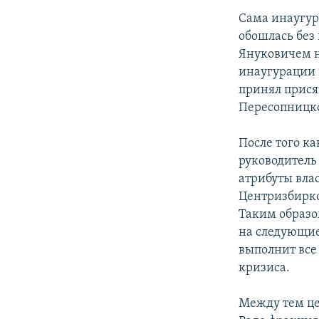
Сама инаугур
обошлась без
Януковичем н
инаугурации 
принял прися
Пересопницко
После того к
руководитель
атрибуты влас
Центризбирко
Таким образо
на следующие 
выполнит все
кризиса.
Между тем це