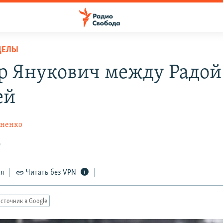
ДЕЛЫ
р Янукович между Радой
ей
хненко
0
ся
Читать без VPN
сточник в Google