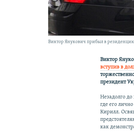
Виктор Янукович прибыл в резиденцию
Виктор Януко
вступив в до
торжественно
президент У
Незадолго до
где его лично
Кирилл. Освя
предстоятеля
как демонстр