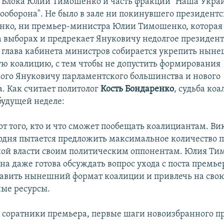
 Блока Юлии Тимошенко и часть фракции "Наша Украи
ооборона". Не было в зале ни покинувшего президентс
ко, ни премьер-министра Юлии Тимошенко, которая 
 выборах и предрекает Януковичу недолгое президент
глава кабинета министров собирается укрепить ны
ю коалицию, с тем чтобы не допустить формирования
ого Януковичу парламентского большинства и нового
а. Как считает политолог
Кость Бондаренко
, судьба ко
будущей неделе:
 от того, кто и что сможет пообещать коалициантам. Ви
одня пытается предложить максимальное количество п
ой власти своим политическим оппонентам. Юлия Т
она даже готова обсуждать вопрос ухода с поста премь
тавить нынешний формат коалиции и привлечь на свою
ые ресурсы.
 соратники премьера, первые шаги новоизбранного п