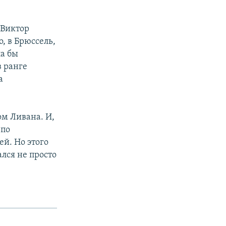
 Виктор
, в Брюссель,
ла бы
в ранге
а
ом Ливана. И,
 по
й. Но этого
лся не просто