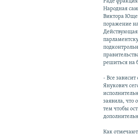
Раде фракция
Народная сам
Виктора Ющен
поражение на
Действующая 
парламентску
подконтрольн
правительств
решиться на 
- Все зависит
Янукович сег
исполнительн
заявила, что 
тем чтобы ос
дополнительн
Как отмечают