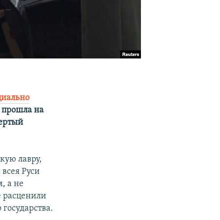
циально
 прошла на
вертый
кую лавру,
 всея Руси
, а не
е расценили
 государства.