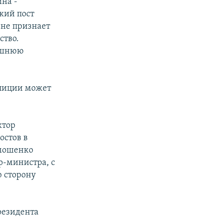
на -
кий пост
не признает
ство.
нешнюю
алиции может
ктор
остов в
имошенко
ер-министра, с
 сторону
резидента