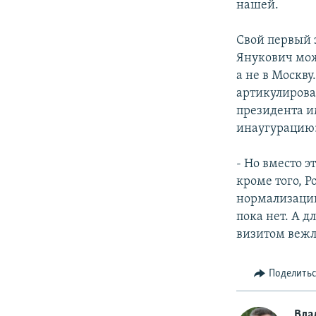
нашей.
Свой первый 
Янукович мож
а не в Москву
артикулирова
президента и
инаугурацию
- Но вместо 
кроме того, 
нормализации
пока нет. А д
визитом вежл
Поделить
Вла