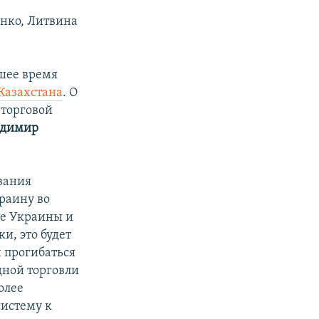
енко, Литвина
шее время
Казахстана
. О
 торговой
адимир
вания
раину во
ие Украины и
и, это будет
и прогибаться
одной торговли
олее
систему к