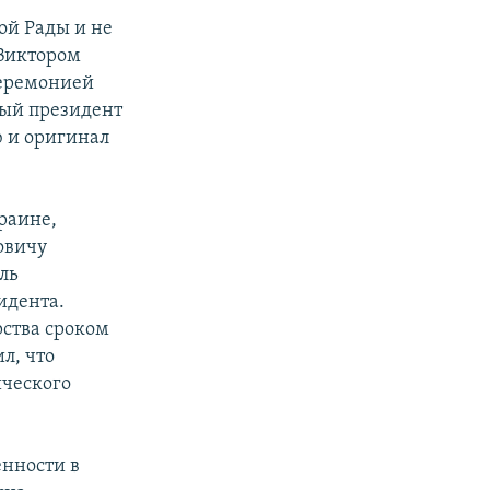
ой Рады и не
 Виктором
церемонией
тый президент
ю и оригинал
раине,
овичу
ель
идента.
рства сроком
л, что
ического
нности в