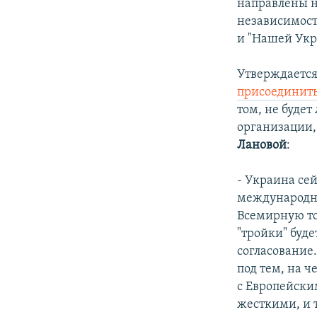
направлены н
независимост
и "Нашей Укр
Утверждается
присоединить
том, не буде
организации
Лановой
:
- Украина се
международно
Всемирную то
"тройки" буде
согласование
под тем, на ч
с Европейски
жесткими, и 