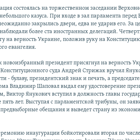
ация состоялась на торжественном заседании Верховн
 небольшого казуса. При входе в зал парламента перед
еожиданно закрылись двери, едва не ударив его. За 
наблюдали более ста иностранных делегаций. Четвер
гу на верность Украине, положив руку на Конституци
го евангелия.
ак новоизбранный президент присягнул на верность Ук
 Конституционного суда Андрей Стрижак вручил Янук
ти - булаву, президентский знак и печать, а председат
ма Владимир Шаповал выдал ему удостоверение през
м, Виктор Янукович вступил в должность главы госуда
пять лет. Выступая с парламентской трибуны, он заяви
 предвыборные обещания и выведет страну из эконом
ремонию инаугурации бойкотировали вторая по числе