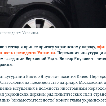
 президента Украины.
вич сегодня принес присягу украинскому народу,
офи
лжность президента Украины
. Церемония инаугурации
м заседании Верховной Рады. Виктор Янукович - чет
краины.
 инаугурации Виктор Янукович посетил Киево-Перчерс
 благословил на президентство патриарх Московский и
щение вступления в должность иностранным иерархом
ми украинских церквей ряд политических сил в стран
ацию "несамостоятельности" нового главы украинского