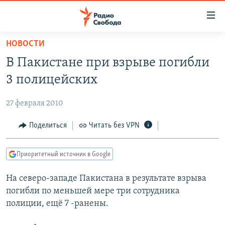
Ссылки
для
упрощенного
НОВОСТИ
ПРОГРАММЫ
доступа
В Пакистане при взрыве погибли
ПОДКАСТЫ
Вернуться
3 полицейских
к
АВТОРСКИЕ ПРОЕКТЫ
основному
27 февраля 2010
ЦИТАТЫ СВОБОДЫ
содержанию
Вернутся
МНЕНИЯ
Поделиться
Читать без VPN
к
КУЛЬТУРА
главной
Приоритетный источник в Google
навигации
IDEL.РЕАЛИИ
Вернутся
На северо-западе Пакистана в результате взрыва
КАВКАЗ.РЕАЛИИ
к
погибли по меньшей мере три сотрудника
СЕВЕР.РЕАЛИИ
поиску
полиции, ещё 7 -ранены.
СИБИРЬ.РЕАЛИИ