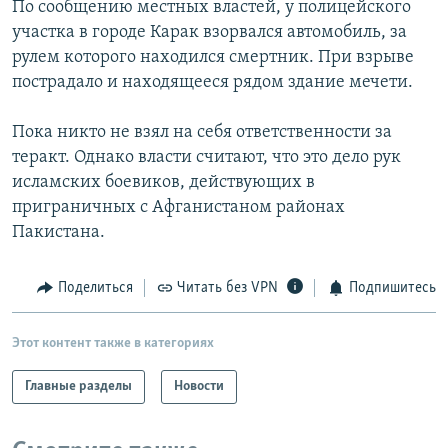
По сообщению местных властей, у полицейского
РАСПИСАНИЕ ВЕЩАНИЯ
участка в городе Карак взорвался автомобиль, за
ПОДПИШИТЕСЬ НА РАССЫЛКУ
рулем которого находился смертник. При взрыве
пострадало и находящееся рядом здание мечети.
СОЦИАЛЬНЫЕ СЕТИ
Пока никто не взял на себя ответственности за
теракт. Однако власти считают, что это дело рук
исламских боевиков, действующих в
приграничных с Афганистаном районах
Пакистана.
Все сайты РСЕ/РС
Поделиться
Читать без VPN
Подпишитесь
Этот контент также в категориях
Главные разделы
Новости