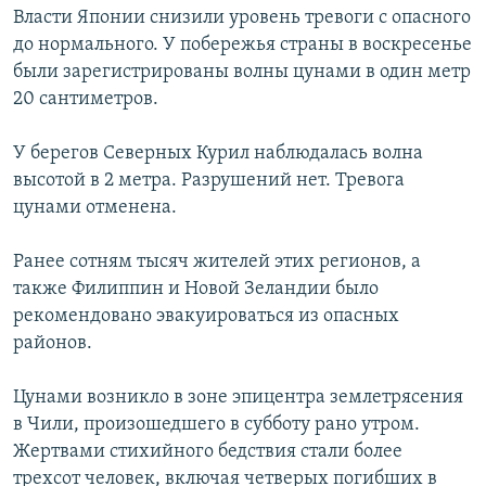
Власти Японии снизили уровень тревоги с опасного
РАСПИСАНИЕ ВЕЩАНИЯ
до нормального. У побережья страны в воскресенье
ПОДПИШИТЕСЬ НА РАССЫЛКУ
были зарегистрированы волны цунами в один метр
20 сантиметров.
СОЦИАЛЬНЫЕ СЕТИ
У берегов Северных Курил наблюдалась волна
высотой в 2 метра. Разрушений нет. Тревога
цунами отменена.
Ранее сотням тысяч жителей этих регионов, а
Все сайты РСЕ/РС
также Филиппин и Новой Зеландии было
рекомендовано эвакуироваться из опасных
районов.
Цунами возникло в зоне эпицентра землетрясения
в Чили, произошедшего в субботу рано утром.
Жертвами стихийного бедствия стали более
трехсот человек, включая четверых погибших в