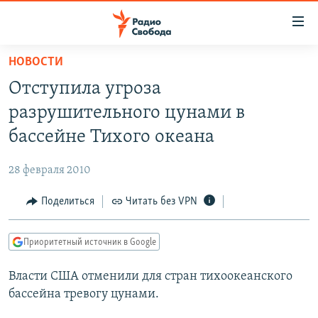
Ссылки
для
упрощенного
НОВОСТИ
ПРОГРАММЫ
доступа
Отступила угроза
ПОДКАСТЫ
Вернуться
разрушительного цунами в
к
АВТОРСКИЕ ПРОЕКТЫ
бассейне Тихого океана
основному
ЦИТАТЫ СВОБОДЫ
содержанию
28 февраля 2010
Вернутся
МНЕНИЯ
к
Поделиться
Читать без VPN
КУЛЬТУРА
главной
навигации
IDEL.РЕАЛИИ
Приоритетный источник в Google
Вернутся
КАВКАЗ.РЕАЛИИ
к
Власти США отменили для стран тихоокеанского
СЕВЕР.РЕАЛИИ
поиску
бассейна тревогу цунами.
СИБИРЬ.РЕАЛИИ