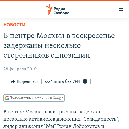
Ссылки
для
упрощенного
НОВОСТИ
ПРОГРАММЫ
доступа
В центре Москвы в воскресенье
ПОДКАСТЫ
Вернуться
задержаны несколько
к
АВТОРСКИЕ ПРОЕКТЫ
сторонников оппозиции
основному
ЦИТАТЫ СВОБОДЫ
содержанию
28 февраля 2010
Вернутся
МНЕНИЯ
к
Поделиться
Читать без VPN
КУЛЬТУРА
главной
навигации
IDEL.РЕАЛИИ
Приоритетный источник в Google
Вернутся
КАВКАЗ.РЕАЛИИ
к
В центре Москвы в воскресенье задержаны
СЕВЕР.РЕАЛИИ
поиску
несколько активистов движения "Солидарность",
СИБИРЬ.РЕАЛИИ
лидер движения "Мы" Роман Доброхотов и