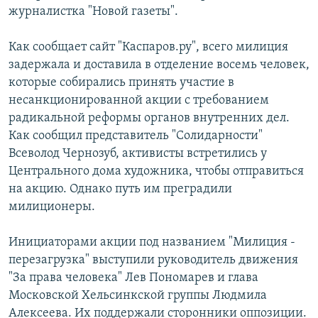
журналистка "Новой газеты".
РАСПИСАНИЕ ВЕЩАНИЯ
ПОДПИШИТЕСЬ НА РАССЫЛКУ
Как сообщает сайт "Каспаров.ру", всего милиция
задержала и доставила в отделение восемь человек,
СОЦИАЛЬНЫЕ СЕТИ
которые собирались принять участие в
несанкционированной акции с требованием
радикальной реформы органов внутренних дел.
Как сообщил представитель "Солидарности"
Всеволод Чернозуб, активисты встретились у
Центрального дома художника, чтобы отправиться
Все сайты РСЕ/РС
на акцию. Однако путь им преградили
милиционеры.
Инициаторами акции под названием "Милиция -
перезагрузка" выступили руководитель движения
"За права человека" Лев Пономарев и глава
Московской Хельсинкской группы Людмила
Алексеева. Их поддержали сторонники оппозиции.