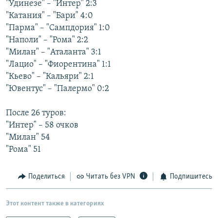
"Удинезе" – "Интер" 2:3
РАСПИСАНИЕ ВЕЩАНИЯ
"Катания" – "Бари" 4:0
ПОДПИШИТЕСЬ НА РАССЫЛКУ
"Парма" – "Сампдория" 1:0
"Наполи" – "Рома" 2:2
"Милан" – "Аталанта" 3:1
СОЦИАЛЬНЫЕ СЕТИ
"Лацио" – "Фиорентина" 1:1
"Кьево" – "Кальяри" 2:1
"Ювентус" – "Палермо" 0:2
После 26 туров:
Все сайты РСЕ/РС
"Интер" – 58 очков
"Милан" 54
"Рома" 51
Поделиться
Читать без VPN
Подпишитесь
Этот контент также в категориях