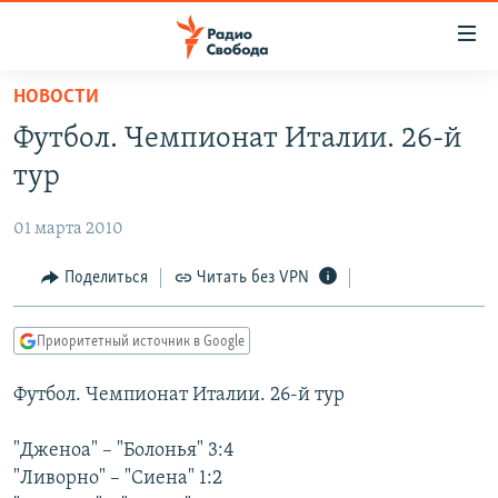
Ссылки
для
упрощенного
НОВОСТИ
ПРОГРАММЫ
доступа
Футбол. Чемпионат Италии. 26-й
ПОДКАСТЫ
Вернуться
тур
к
АВТОРСКИЕ ПРОЕКТЫ
основному
01 марта 2010
ЦИТАТЫ СВОБОДЫ
содержанию
Вернутся
МНЕНИЯ
Поделиться
Читать без VPN
к
КУЛЬТУРА
главной
Приоритетный источник в Google
навигации
IDEL.РЕАЛИИ
Вернутся
Футбол. Чемпионат Италии. 26-й тур
КАВКАЗ.РЕАЛИИ
к
СЕВЕР.РЕАЛИИ
поиску
"Дженоа" – "Болонья" 3:4
"Ливорно" – "Сиена" 1:2
СИБИРЬ.РЕАЛИИ