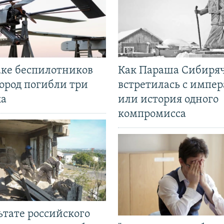
аке беспилотников
Как Параша Сибиря
ород погибли три
встретилась с импе
ка
или история одного
компромисса
ьтате российского