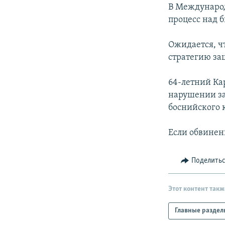
РАСПИСАНИЕ ВЕЩАНИЯ
В Международ
ПОДПИШИТЕСЬ НА РАССЫЛКУ
процесс над 
Ожидается, ч
стратегию за
64-летний Кар
нарушении за
боснийского к
Если обвинен
Поделить
Этот контент такж
Главные раздел