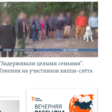
"Задерживали целыми семьями".
Гонения на участников хиппи-слёта