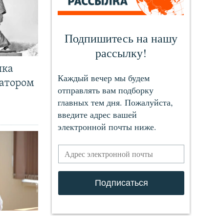
чка
ратором