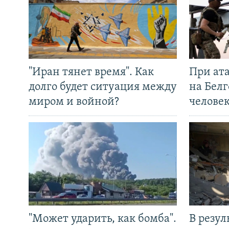
"Иран тянет время". Как
При ат
долго будет ситуация между
на Белг
миром и войной?
челове
"Может ударить, как бомба".
В резул