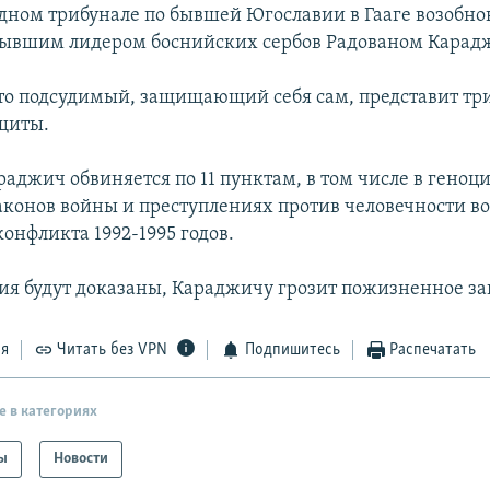
ном трибунале по бывшей Югославии в Гааге возобно
бывшим лидером боснийских сербов Радованом Карад
то подсудимый, защищающий себя сам, представит тр
щиты.
аджич обвиняется по 11 пунктам, в том числе в геноци
конов войны и преступлениях против человечности во
онфликта 1992-1995 годов.
ия будут доказаны, Караджичу грозит пожизненное з
ся
Читать без VPN
Подпишитесь
Распечатать
е в категориях
ы
Новости