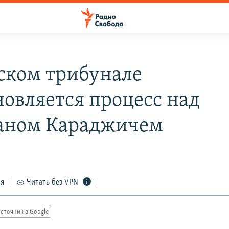
гском трибунале
новляется процесс над
аном Караджичем
ся
Читать без VPN
сточник в Google