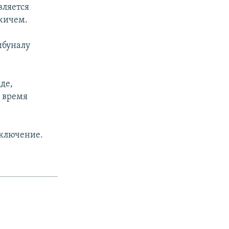
вляется
жичем.
ибуналу
де,
 время
аключение.