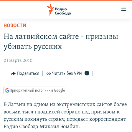
Ссылки
для
упрощенного
НОВОСТИ
ПРОГРАММЫ
доступа
На латвийском сайте - призывы
ПОДКАСТЫ
Вернуться
убивать русских
к
АВТОРСКИЕ ПРОЕКТЫ
основному
01 марта 2010
ЦИТАТЫ СВОБОДЫ
содержанию
Вернутся
МНЕНИЯ
Поделиться
Читать без VPN
к
КУЛЬТУРА
главной
Приоритетный источник в Google
навигации
IDEL.РЕАЛИИ
Вернутся
В Латвии на одном из экстремистских сайтов более
КАВКАЗ.РЕАЛИИ
к
восьми тысяч подписей собрано под призывом к
СЕВЕР.РЕАЛИИ
поиску
русским покинуть страну, передает корреспондент
Радио Свобода Михаил Бомбин.
СИБИРЬ.РЕАЛИИ