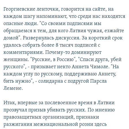
РАСПИСАНИЕ ВЕЩАНИЯ
Георгиевские ленточки, говорится на сайте, на
ПОДПИШИТЕСЬ НА РАССЫЛКУ
каждом шагу напоминают, что среди нас находятся
опасные люди. "Со своими подписями мы
обращаемся к тем, для кого Латвия чужая, езжайте
СОЦИАЛЬНЫЕ СЕТИ
домой". Развернулась дискуссия. За короткий срок
удалось собрать более 8 тысяч подписей с
комментариями. Почему-то доминируют
женщины. "Русские, в Россию", "Спаси друга, убей
русского", - призывает некто Аннета Чимоле. "На
Все сайты РСЕ/РС
каждом углу по русскому, поддерживаю Аннету,
бить нужно", - солидарна с подругой Парсла
Лемене.
Итак, впервые за послевоенное время в Латвии
прозвучал призыв убивать русских. По мнению
правозащитных организаций, признаки
разжигания межнациональной розни здесь