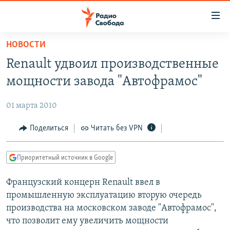
Ссылки
для
упрощенного
НОВОСТИ
ПРОГРАММЫ
доступа
Renault удвоил производственные
ПОДКАСТЫ
Вернуться
мощности завода "Автофрамос"
к
АВТОРСКИЕ ПРОЕКТЫ
основному
01 марта 2010
ЦИТАТЫ СВОБОДЫ
содержанию
Вернутся
МНЕНИЯ
Поделиться
Читать без VPN
к
КУЛЬТУРА
главной
Приоритетный источник в Google
навигации
IDEL.РЕАЛИИ
Вернутся
Французский концерн Renault ввел в
КАВКАЗ.РЕАЛИИ
к
промышленную эксплуатацию вторую очередь
СЕВЕР.РЕАЛИИ
поиску
производства на московском заводе "Автофрамос",
что позволит ему увеличить мощности
СИБИРЬ.РЕАЛИИ