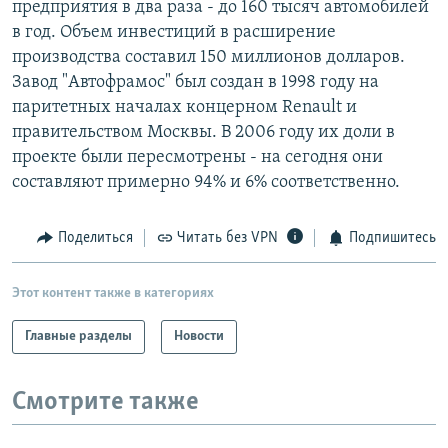
предприятия в два раза - до 160 тысяч автомобилей
РАСПИСАНИЕ ВЕЩАНИЯ
в год. Объем инвестиций в расширение
ПОДПИШИТЕСЬ НА РАССЫЛКУ
производства составил 150 миллионов долларов.
Завод "Автофрамос" был создан в 1998 году на
паритетных началах концерном Renault и
СОЦИАЛЬНЫЕ СЕТИ
правительством Москвы. В 2006 году их доли в
проекте были пересмотрены - на сегодня они
составляют примерно 94% и 6% соответственно.
Поделиться
Читать без VPN
Подпишитесь
Все сайты РСЕ/РС
Этот контент также в категориях
Главные разделы
Новости
Смотрите также