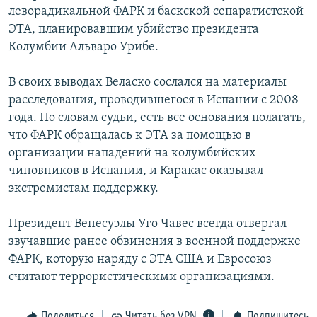
леворадикальной ФАРК и баскской сепаратистской
РАСПИСАНИЕ ВЕЩАНИЯ
ЭТА, планировавшим убийство президента
ПОДПИШИТЕСЬ НА РАССЫЛКУ
Колумбии Альваро Урибе.
СОЦИАЛЬНЫЕ СЕТИ
В своих выводах Веласко сослался на материалы
расследования, проводившегося в Испании с 2008
года. По словам судьи, есть все основания полагать,
что ФАРК обращалась к ЭТА за помощью в
организации нападений на колумбийских
чиновников в Испании, и Каракас оказывал
Все сайты РСЕ/РС
экстремистам поддержку.
Президент Венесуэлы Уго Чавес всегда отвергал
звучавшие ранее обвинения в военной поддержке
ФАРК, которую наряду с ЭТА США и Евросоюз
считают террористическими организациями.
Поделиться
Читать без VPN
Подпишитесь