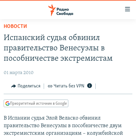
Ссылки
для
упрощенного
НОВОСТИ
ПРОГРАММЫ
доступа
Испанский судья обвинил
ПОДКАСТЫ
Вернуться
правительство Венесуэлы в
к
АВТОРСКИЕ ПРОЕКТЫ
пособничестве экстремистам
основному
ЦИТАТЫ СВОБОДЫ
содержанию
01 марта 2010
Вернутся
МНЕНИЯ
к
Поделиться
Читать без VPN
КУЛЬТУРА
главной
навигации
IDEL.РЕАЛИИ
Приоритетный источник в Google
Вернутся
КАВКАЗ.РЕАЛИИ
к
В Испании судья Элой Веласко обвинил
СЕВЕР.РЕАЛИИ
поиску
правительство Венесуэлы в пособничестве двум
СИБИРЬ.РЕАЛИИ
экстремистским организациям – колумбийской