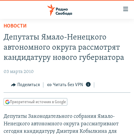
Ссылки
для
упрощенного
НОВОСТИ
ПРОГРАММЫ
доступа
Депутаты Ямало-Ненецкого
ПОДКАСТЫ
Вернуться
автономного округа рассмотрят
к
АВТОРСКИЕ ПРОЕКТЫ
кандидатуру нового губернатора
основному
ЦИТАТЫ СВОБОДЫ
содержанию
03 марта 2010
Вернутся
МНЕНИЯ
к
Поделиться
Читать без VPN
КУЛЬТУРА
главной
навигации
IDEL.РЕАЛИИ
Приоритетный источник в Google
Вернутся
КАВКАЗ.РЕАЛИИ
к
Депутаты Законодательного собрания Ямало-
СЕВЕР.РЕАЛИИ
поиску
Ненецкого автономного округа рассматривают
СИБИРЬ.РЕАЛИИ
сегодня кандидатуру Дмитрия Кобылкина для