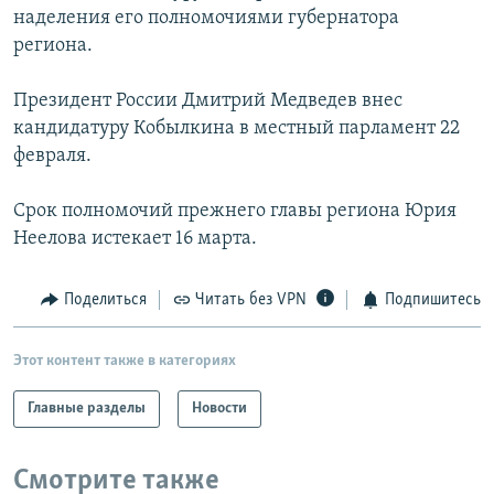
наделения его полномочиями губернатора
РАСПИСАНИЕ ВЕЩАНИЯ
региона.
ПОДПИШИТЕСЬ НА РАССЫЛКУ
Президент России Дмитрий Медведев внес
СОЦИАЛЬНЫЕ СЕТИ
кандидатуру Кобылкина в местный парламент 22
февраля.
Срок полномочий прежнего главы региона Юрия
Неелова истекает 16 марта.
Все сайты РСЕ/РС
Поделиться
Читать без VPN
Подпишитесь
Этот контент также в категориях
Главные разделы
Новости
Смотрите также