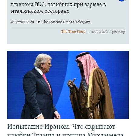
Испытание Ираном. Что скрывают
улыбки Трампа и принца Мухаммеда