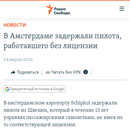
Ссылки
для
упрощенного
НОВОСТИ
ПРОГРАММЫ
доступа
В Амстердаме задержали пилота,
ПОДКАСТЫ
Вернуться
работавшего без лицензии
к
АВТОРСКИЕ ПРОЕКТЫ
основному
04 марта 2010
ЦИТАТЫ СВОБОДЫ
содержанию
Вернутся
МНЕНИЯ
Поделиться
Читать без VPN
к
КУЛЬТУРА
главной
Приоритетный источник в Google
навигации
IDEL.РЕАЛИИ
Вернутся
В амстердамском аэропорту Schipkol задержали
КАВКАЗ.РЕАЛИИ
к
пилота из Швеции, который в течение 13 лет
СЕВЕР.РЕАЛИИ
поиску
управлял пассажирскими самолетами, не имея на
то соответствующей лицензии.
СИБИРЬ.РЕАЛИИ