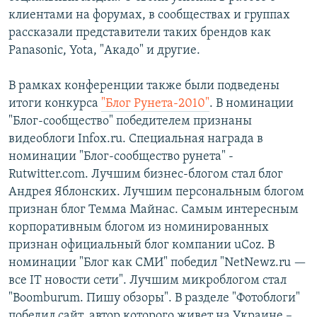
клиентами на форумах, в сообществах и группах
рассказали представители таких брендов как
Panasonic, Yota, "Акадо" и другие.
В рамках конференции также были подведены
итоги конкурса
"Блог Рунета-2010"
. В номинации
"Блог-сообщество" победителем признаны
видеоблоги Infox.ru. Специальная награда в
номинации "Блог-сообщество рунета" -
Rutwitter.com. Лучшим бизнес-блогом стал блог
Андрея Яблонских. Лучшим персональным блогом
признан блог Темма Майнас. Самым интересным
корпоративным блогом из номинированных
признан официальный блог компании uCoz. В
номинации "Блог как СМИ" победил "NetNewz.ru —
все IT новости сети". Лучшим микроблогом стал
"Boomburum. Пишу обзоры". В разделе "Фотоблоги"
победил сайт, автор которого живет на Украине –