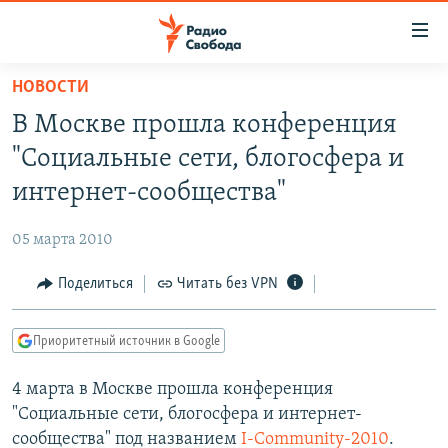
Ссылки
для
упрощенного
НОВОСТИ
ПРОГРАММЫ
доступа
В Москве прошла конференция
ПОДКАСТЫ
Вернуться
"Социальные сети, блогосфера и
к
АВТОРСКИЕ ПРОЕКТЫ
интернет-сообщества"
основному
ЦИТАТЫ СВОБОДЫ
содержанию
05 марта 2010
Вернутся
МНЕНИЯ
к
Поделиться
Читать без VPN
КУЛЬТУРА
главной
навигации
IDEL.РЕАЛИИ
Приоритетный источник в Google
Вернутся
КАВКАЗ.РЕАЛИИ
к
4 марта в Москве прошла конференция
СЕВЕР.РЕАЛИИ
поиску
"Социальные сети, блогосфера и интернет-
СИБИРЬ.РЕАЛИИ
сообщества" под названием
I-Community-2010
.