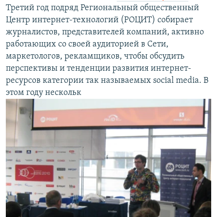
Третий год подряд Региональный общественный
РАСПИСАНИЕ ВЕЩАНИЯ
Центр интернет-технологий (РОЦИТ) собирает
ПОДПИШИТЕСЬ НА РАССЫЛКУ
журналистов, представителей компаний, активно
работающих со своей аудиторией в Сети,
СОЦИАЛЬНЫЕ СЕТИ
маркетологов, рекламщиков, чтобы обсудить
перспективы и тенденции развития интернет-
ресурсов категории так называемых social media. В
этом году нескольк
Все сайты РСЕ/РС