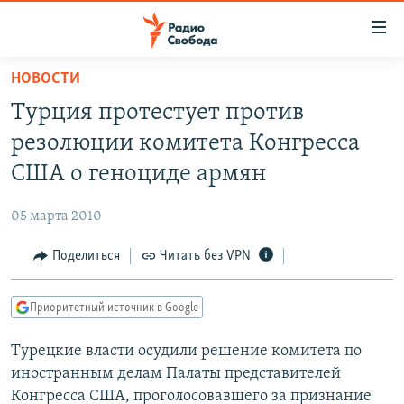
Ссылки
для
упрощенного
НОВОСТИ
ПРОГРАММЫ
доступа
Турция протестует против
ПОДКАСТЫ
Вернуться
резолюции комитета Конгресса
к
АВТОРСКИЕ ПРОЕКТЫ
США о геноциде армян
основному
ЦИТАТЫ СВОБОДЫ
содержанию
05 марта 2010
Вернутся
МНЕНИЯ
к
Поделиться
Читать без VPN
КУЛЬТУРА
главной
навигации
IDEL.РЕАЛИИ
Приоритетный источник в Google
Вернутся
КАВКАЗ.РЕАЛИИ
к
Турецкие власти осудили решение комитета по
СЕВЕР.РЕАЛИИ
поиску
иностранным делам Палаты представителей
СИБИРЬ.РЕАЛИИ
Конгресса США, проголосовавшего за признание