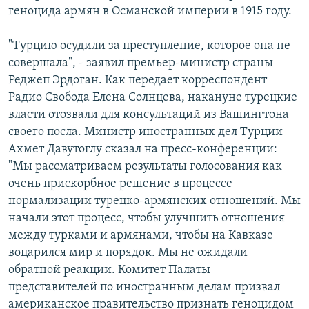
геноцида армян в Османской империи в 1915 году.
РАСПИСАНИЕ ВЕЩАНИЯ
ПОДПИШИТЕСЬ НА РАССЫЛКУ
"Турцию осудили за преступление, которое она не
совершала", - заявил премьер-министр страны
СОЦИАЛЬНЫЕ СЕТИ
Реджеп Эрдоган. Как передает корреспондент
Радио Свобода Елена Солнцева, накануне турецкие
власти отозвали для консультаций из Вашингтона
своего посла. Министр иностранных дел Турции
Ахмет Давутоглу сказал на пресс-конференции:
"Мы рассматриваем результаты голосования как
Все сайты РСЕ/РС
очень прискорбное решение в процессе
нормализации турецко-армянских отношений. Мы
начали этот процесс, чтобы улучшить отношения
между турками и армянами, чтобы на Кавказе
воцарился мир и порядок. Мы не ожидали
обратной реакции. Комитет Палаты
представителей по иностранным делам призвал
американское правительство признать геноцидом