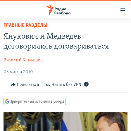
Ссылки
для
упрощенного
ГЛАВНЫЕ РАЗДЕЛЫ
ПРОГРАММЫ
доступа
Янукович и Медведев
ПОДКАСТЫ
Вернуться
договорились договариваться
к
АВТОРСКИЕ ПРОЕКТЫ
основному
Виталий Камышев
ЦИТАТЫ СВОБОДЫ
содержанию
Вернутся
05 марта 2010
МНЕНИЯ
к
КУЛЬТУРА
Поделиться
Читать без VPN
главной
навигации
IDEL.РЕАЛИИ
Вернутся
Приоритетный источник в Google
КАВКАЗ.РЕАЛИИ
к
СЕВЕР.РЕАЛИИ
поиску
СИБИРЬ.РЕАЛИИ