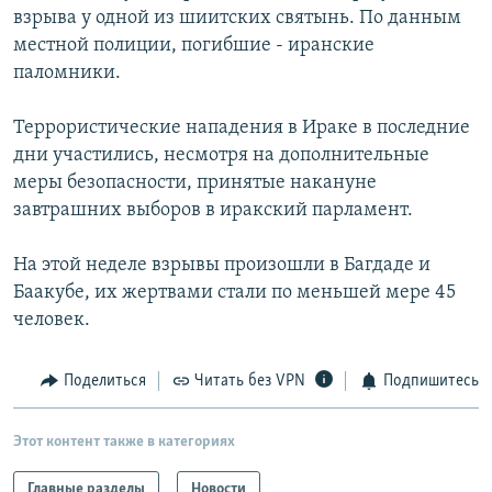
взрыва у одной из шиитских святынь. По данным
РАСПИСАНИЕ ВЕЩАНИЯ
местной полиции, погибшие - иранские
ПОДПИШИТЕСЬ НА РАССЫЛКУ
паломники.
СОЦИАЛЬНЫЕ СЕТИ
Террористические нападения в Ираке в последние
дни участились, несмотря на дополнительные
меры безопасности, принятые накануне
завтрашних выборов в иракский парламент.
На этой неделе взрывы произошли в Багдаде и
Все сайты РСЕ/РС
Баакубе, их жертвами стали по меньшей мере 45
человек.
Поделиться
Читать без VPN
Подпишитесь
Этот контент также в категориях
Главные разделы
Новости