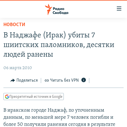
Ссылки
для
упрощенного
НОВОСТИ
ПРОГРАММЫ
доступа
В Наджафе (Ирак) убиты 7
ПОДКАСТЫ
Вернуться
шиитских паломников, десятки
к
АВТОРСКИЕ ПРОЕКТЫ
людей ранены
основному
ЦИТАТЫ СВОБОДЫ
содержанию
06 марта 2010
Вернутся
МНЕНИЯ
к
Поделиться
Читать без VPN
КУЛЬТУРА
главной
навигации
IDEL.РЕАЛИИ
Приоритетный источник в Google
Вернутся
КАВКАЗ.РЕАЛИИ
к
В иракском городе Наджаф, по уточненным
СЕВЕР.РЕАЛИИ
поиску
данным, по меньшей мере 7 человек погибли и
СИБИРЬ.РЕАЛИИ
более 50 получили ранения сегодня в результате