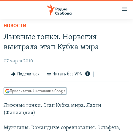
Ссылки
для
упрощенного
НОВОСТИ
ПРОГРАММЫ
доступа
Лыжные гонки. Норвегия
ПОДКАСТЫ
Вернуться
выиграла этап Кубка мира
к
АВТОРСКИЕ ПРОЕКТЫ
основному
07 марта 2010
ЦИТАТЫ СВОБОДЫ
содержанию
Вернутся
МНЕНИЯ
Поделиться
Читать без VPN
к
КУЛЬТУРА
главной
Приоритетный источник в Google
навигации
IDEL.РЕАЛИИ
Вернутся
Лыжные гонки. Этап Кубка мира. Лахти
КАВКАЗ.РЕАЛИИ
к
(Финляндия)
СЕВЕР.РЕАЛИИ
поиску
Мужчины. Командные соревнования. Эстафета,
СИБИРЬ.РЕАЛИИ