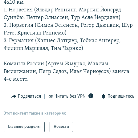
4х10 км
РАСПИСАНИЕ ВЕЩАНИЯ
1. Норвегия (Эльдар Реннинг, Мартин Йонсруд-
ПОДПИШИТЕСЬ НА РАССЫЛКУ
Суннбю, Петтер Элиассен, Тур Асле Йердален)
2. Норвегия (Симен Эстенсен, Рогер Дьюпвик, Шур
Рете, Кристиан Реннемо)
СОЦИАЛЬНЫЕ СЕТИ
3. Германия (Ханнес Дотцлер, Тобиас Ангерер,
Филипп Маршалл, Тим Чарнке)
Команла России (Артем Жмурко, Максим
Вылегжанин, Петр Седов, Илья Черноусов) заняла
Все сайты РСЕ/РС
4-е место.
Поделиться
Читать без VPN
Подпишитесь
Этот контент также в категориях
Главные разделы
Новости