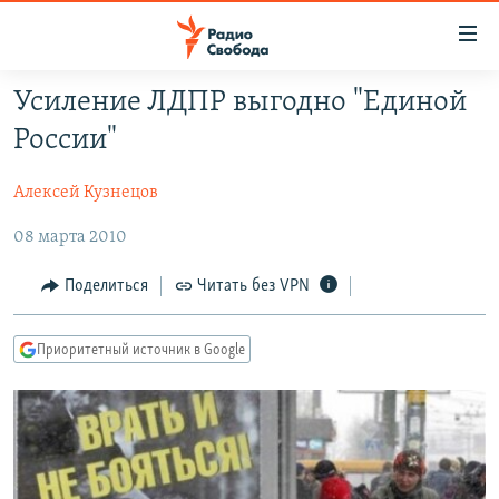
Ссылки
для
упрощенного
Усиление ЛДПР выгодно "Единой
ПРОГРАММЫ
доступа
России"
ПОДКАСТЫ
Вернуться
к
Алексей Кузнецов
АВТОРСКИЕ ПРОЕКТЫ
основному
08 марта 2010
ЦИТАТЫ СВОБОДЫ
содержанию
Вернутся
МНЕНИЯ
Поделиться
Читать без VPN
к
КУЛЬТУРА
главной
Приоритетный источник в Google
навигации
IDEL.РЕАЛИИ
Вернутся
КАВКАЗ.РЕАЛИИ
к
СЕВЕР.РЕАЛИИ
поиску
СИБИРЬ.РЕАЛИИ