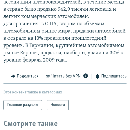
ассоциации автопроизводителей, в течение месяца
РАСПИСАНИЕ ВЕЩАНИЯ
в стране было продано 942,9 тысячи легковых и
ПОДПИШИТЕСЬ НА РАССЫЛКУ
легких коммерческих автомобилей.
Для сравнения: в США, втором по объемам
автомобильном рынке мира, продажи автомобилей
СОЦИАЛЬНЫЕ СЕТИ
в феврале на 13% превысили прошлогодний
уровень. В Германии, крупнейшем автомобильном
рынке Европы, продажи, наоборот, упали на 30% к
уровню февраля 2009 года.
Все сайты РСЕ/РС
Поделиться
Читать без VPN
Подпишитесь
Этот контент также в категориях
Главные разделы
Новости
Смотрите также