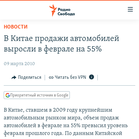
Ссылки
для
упрощенного
НОВОСТИ
ПРОГРАММЫ
доступа
В Китае продажи автомобилей
ПОДКАСТЫ
Вернуться
выросли в феврале на 55%
к
АВТОРСКИЕ ПРОЕКТЫ
основному
09 марта 2010
ЦИТАТЫ СВОБОДЫ
содержанию
Вернутся
МНЕНИЯ
Поделиться
Читать без VPN
к
КУЛЬТУРА
главной
Приоритетный источник в Google
навигации
IDEL.РЕАЛИИ
Вернутся
В Китае, ставшем в 2009 году крупнейшим
КАВКАЗ.РЕАЛИИ
к
автомобильным рынком мира, объем продаж
СЕВЕР.РЕАЛИИ
поиску
автомобилей в феврале на 55% превысил уровень
февраля прошлого года. По данным Китайской
СИБИРЬ.РЕАЛИИ