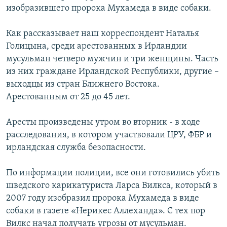
изобразившего пророка Мухамеда в виде собаки.
РАСПИСАНИЕ ВЕЩАНИЯ
ПОДПИШИТЕСЬ НА РАССЫЛКУ
Как рассказывает наш корреспондент Наталья
Голицына, среди арестованных в Ирландии
СОЦИАЛЬНЫЕ СЕТИ
мусульман четверо мужчин и три женщины. Часть
из них граждане Ирландской Республики, другие –
выходцы из стран Ближнего Востока.
Арестованным от 25 до 45 лет.
Аресты произведены утром во вторник - в ходе
Все сайты РСЕ/РС
расследования, в котором участвовали ЦРУ, ФБР и
ирландская служба безопасности.
По информации полиции, все они готовились убить
шведского карикатуриста Ларса Вилкса, который в
2007 году изобразил пророка Мухамеда в виде
собаки в газете «Нерикес Аллеханда». С тех пор
Вилкс начал получать угрозы от мусульман.