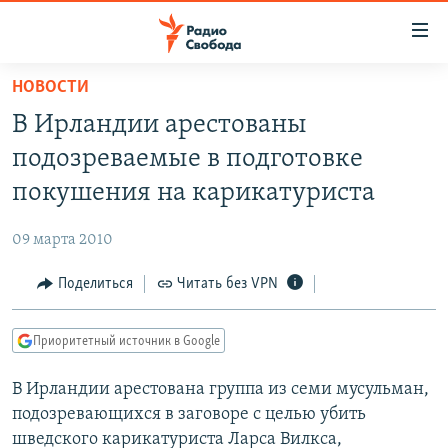
Ссылки
для
упрощенного
НОВОСТИ
ПРОГРАММЫ
доступа
В Ирландии арестованы
ПОДКАСТЫ
Вернуться
подозреваемые в подготовке
к
АВТОРСКИЕ ПРОЕКТЫ
покушения на карикатуриста
основному
ЦИТАТЫ СВОБОДЫ
содержанию
09 марта 2010
Вернутся
МНЕНИЯ
к
Поделиться
Читать без VPN
КУЛЬТУРА
главной
навигации
IDEL.РЕАЛИИ
Приоритетный источник в Google
Вернутся
КАВКАЗ.РЕАЛИИ
к
В Ирландии арестована группа из семи мусульман,
СЕВЕР.РЕАЛИИ
поиску
подозревающихся в заговоре с целью убить
СИБИРЬ.РЕАЛИИ
шведского карикатуриста Ларса Вилкса,