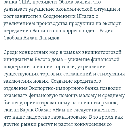
банка США, президент Обама заявил, что
РАСПИСАНИЕ ВЕЩАНИЯ
увязывает улучшение экономической ситуации и
ПОДПИШИТЕСЬ НА РАССЫЛКУ
рост занятости в Соединенных Штатах с
увеличением производства продукции на экспорт,
передает из Вашингтона корреспондент Радио
СОЦИАЛЬНЫЕ СЕТИ
Свобода Аллан Давыдов.
Среди конкретных мер в рамках внешнеторговой
инициативы Белого дома – усиление финансовой
поддержки внешней торговли, укрепление
Все сайты РСЕ/РС
существующих торговых соглашений и стимуляция
заключения новых. Создание кредитного
отделения Экспортно-импортного банка позволит
оказывать финансовую помощь малому и среднему
бизнесу, ориентированному на внешний рынок, –
сказал Барак Обама: «Нам не следует надеяться,
что наше лидерство гарантировано. В то время как
другие рынки растут и растет конкуренция со