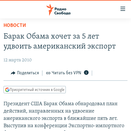
Ссылки
для
упрощенного
НОВОСТИ
ПРОГРАММЫ
доступа
Барак Обама хочет за 5 лет
ПОДКАСТЫ
Вернуться
удвоить американский экспорт
к
АВТОРСКИЕ ПРОЕКТЫ
основному
12 марта 2010
ЦИТАТЫ СВОБОДЫ
содержанию
Вернутся
МНЕНИЯ
Поделиться
Читать без VPN
к
КУЛЬТУРА
главной
Приоритетный источник в Google
навигации
IDEL.РЕАЛИИ
Вернутся
Президент США Барак Обама обнародовал план
КАВКАЗ.РЕАЛИИ
к
действий, направленных на удвоение
СЕВЕР.РЕАЛИИ
поиску
американского экспорта в ближайшие пять лет.
Выступив на конференции Экспортно-импортного
СИБИРЬ.РЕАЛИИ