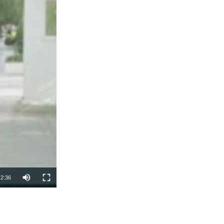
2:36
SHARE