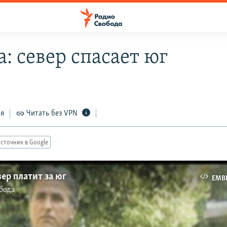
: север спасает юг
ся
Читать без VPN
сточник в Google
вер платит за юг
EMB
бода