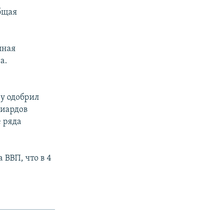
общая
пная
а.
у одобрил
px
width
лиардов
 ряда
 ВВП, что в 4