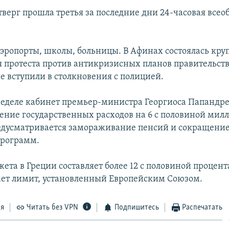
тверг прошла третья за последние дни 24-часовая все
аэропорты, школы, больницы. В Афинах состоялась кру
 протеста против антикризисных планов правительств
 вступили в столкновения с полицией.
еделе кабинет премьер-министра Георгиоса Папандре
ение государственных расходов на 6 с половиной мил
едусматривается замораживание пенсий и сокращение
программ.
та в Греции составляет более 12 с половиной процента
ет лимит, установленный Европейским Союзом.
ся
Читать без VPN
Подпишитесь
Распечатать