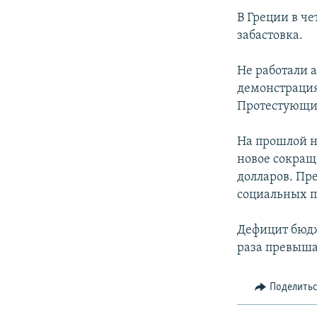
В Греции в че
забастовка.
Не работали 
демонстрация
Протестующие
На прошлой н
новое сокращ
долларов. Пр
социальных 
Дефицит бюдже
раза превыша
Поделить