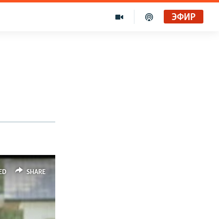
ЭФИР
ED
SHARE