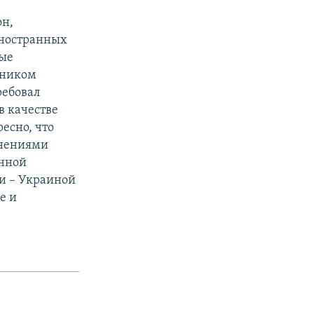
он,
иностранных
ные
вником
ребовал
в качестве
есно, что
енениями
енной
и – Украиной
е и