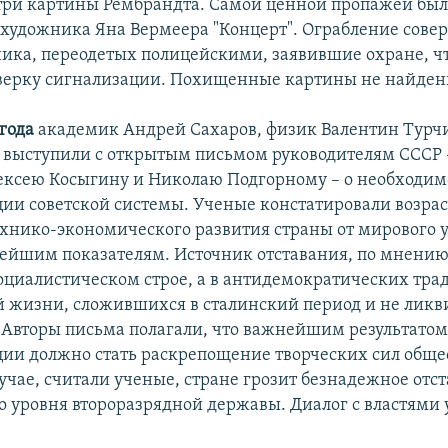
 три картины Рембрандта. Самой ценной пропажей бы
 художника Яна Вермеера "Концерт". Ограбление сове
ка, переодетых полицейскими, заявившие охране, ч
верку сигнализации. Похищенные картины не найдены
 года
академик Андрей Сахаров, физик Валентин Турч
 выступили с открытым письмом руководителям СССР 
ексею Косыгину и Николаю Подгорному – о необходим
ии советской системы. Ученые констатировали возра
ехнико-экономического развития страны от мирового 
йшим показателям. Источник отставания, по мнению 
социалистическом строе, а в антидемократических тра
 жизни, сложившихся в сталинский период и не лик
. Авторы письма полагали, что важнейшим результато
ии должно стать раскрепощение творческих сил общес
учае, считали ученые, стране грозит безнадежное отс
о уровня второразрядной державы. Диалог с властями 