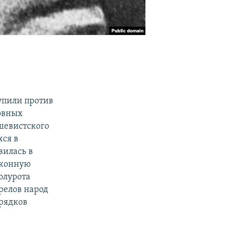
упили против
овных
шевистского
хся в
вилась в
 конную
олурота
релов народ
орядков