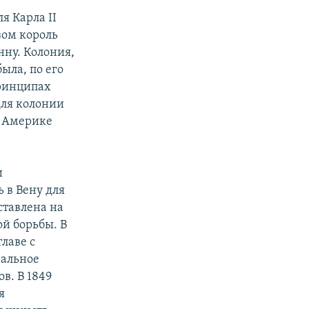
я Карла II
зом король
нну. Колония,
ыла, по его
принципах
для колонии
в Америке
и
 в Вену для
ставлена на
й борьбы. В
лаве с
нальное
в. В 1849
я