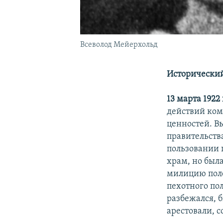
Всеволод Мейерхольд
Исторический
13 марта 1922
действий ком
ценностей. В
правительств
пользовании 
храм, но был
милицию поле
пехотного по
разбежался, 
арестовали, 