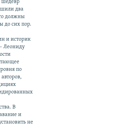
л шедевр
ршили два
то должны
 до сих пор.
ин и историк
– Леониду
ости
стающее
уровня по
авторов,
дициях
видированных
м
тва. В
тавание и
установить не