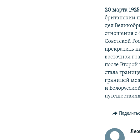
20 марта 1925
британский п
дел Великобр
отношения с 
Советской Рос
прекратить н
восточной гр
после Второй
стала границ
границей меж
и Белоруссие
путешествиях
Поделить
Лео