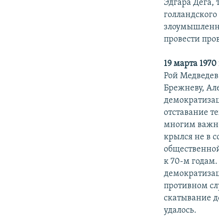
Эдгара Дега,
голландского
злоумышленни
провести про
19 марта 1970
Рой Медведев
Брежневу, Ал
демократизац
отставание т
многим важне
крылся не в 
общественной
к 70-м годам
демократизац
противном сл
скатывание д
удалось.