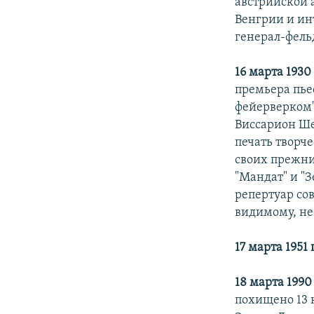
австрийской
Венгрии и ин
генерал-фель
16 марта 1930
премьера пье
фейерверком"
Виссарион Ше
печать творч
своих прежни
"Мандат" и "
репертуар со
видимому, не
17 марта 1951
18 марта 1990
похищено 13 