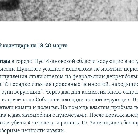
 календарь на 13-20 марта
 года
в городе Шуе Ивановской области верующие выст
иссии Шуйского уездного исполкома по изъятию церк
ыступления стали ответом на февральский декрет боль
а "О порядке изъятия церковных ценностей, находящи
групп верующих". Через два дня комиссия вновь отпра
а встречена на Соборной площади толпой верующих. В
тели камни и поленья. На помощь властям прибыла п
лка и два автомобиля с пулеметами. После первых выст
были убиты 4 человека и ранены 10. Зачинщиков бесп
соборные ценности изъяли.