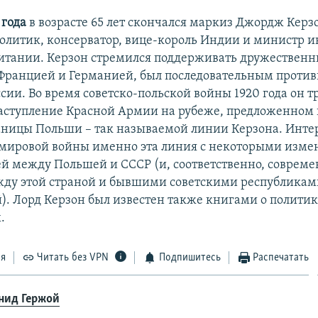
 года
в возрасте 65 лет скончался маркиз Джордж Керз
олитик, консерватор, вице-король Индии и министр 
итании. Керзон стремился поддерживать дружествен
Францией и Германией, был последовательным проти
сии. Во время советско-польской войны 1920 года он т
аступление Красной Армии на рубеже, предложенном 
аницы Польши – так называемой линии Керзона. Интер
 мировой войны именно эта линия с некоторыми изм
ей между Польшей и СССР (и, соответственно, соврем
ду этой страной и бывшими советскими республикам
й). Лорд Керзон был известен также книгами о политик
.
ся
Читать без VPN
Подпишитесь
Распечатать
нид Гержой