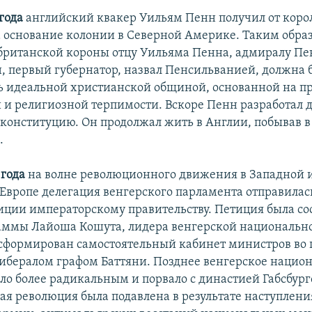
 года
английский квакер Уильям Пенн получил от корол
 основание колонии в Северной Америке. Таким обра
 британской короны отцу Уильяма Пенна, адмиралу Пе
, первый губернатор, назвал Пенсильванией, должна б
ть идеальной христианской общиной, основанной на 
 и религиозной терпимости. Вскоре Пенн разработал 
конституцию. Он продолжал жить в Англии, побывав 
.
 года
на волне революционного движения в Западной 
Европе делегация венгерского парламента отправилась
иции императорскому правительству. Петиция была со
аммы Лайоша Кошута, лидера венгерской национально
сформирован самостоятельный кабинет министров во г
бералом графом Баттяни. Позднее венгерское нацио
ло более радикальным и порвало с династией Габсбурго
кая революция была подавлена в результате наступлени