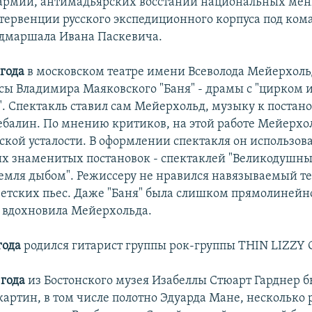
 армии, антимадьярских восстаний национальных ме
тервенции русского экспедиционного корпуса под ко
дмаршала Ивана Паскевича.
 года
в московском театре имени Всеволода Мейерхоль
сы Владимира Маяковского "Баня" - драмы с "цирком 
. Спектакль ставил сам Мейерхольд, музыку к постан
балин. По мнению критиков, на этой работе Мейерхо
еской усталости. В оформлении спектакля он использов
х знаменитых постановок - спектаклей "Великодушны
Земля дыбом". Режиссеру не нравился навязываемый те
ветских пьес. Даже "Баня" была слишком прямолинейно
 вдохновила Мейерхольда.
 года
родился гитарист группы рок-группы THIN LIZZY 
 года
из Бостонского музея Изабеллы Стюарт Гарднер 
картин, в том числе полотно Эдуарда Мане, несколько