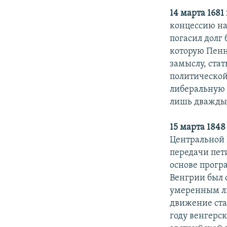
14 марта 1681
концессию на
погасил долг
которую Пенн
замыслу, ста
политической
либеральную 
лишь дважды
15 марта 1848
Центральной 
передачи пет
основе прогр
Венгрии был 
умеренным ли
движение ста
году венгерс