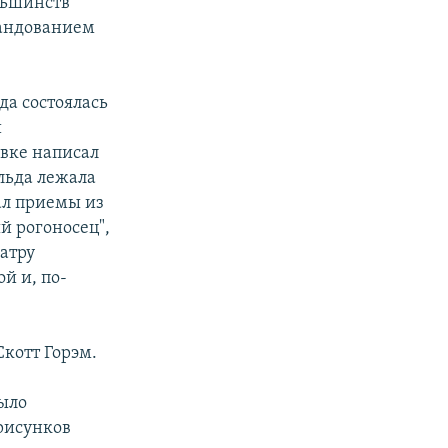
ньшинств
мандованием
да состоялась
и
овке написал
льда лежала
ал приемы из
й рогоносец",
атру
й и, по-
Скотт Горэм.
было
 рисунков