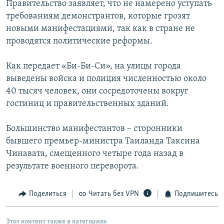
Правительство заявляет, что не намерено уступать
РАСПИСАНИЕ ВЕЩАНИЯ
требованиям демонстрантов, которые грозят
ПОДПИШИТЕСЬ НА РАССЫЛКУ
новыми манифестациями, так как в стране не
проводятся политические реформы.
СОЦИАЛЬНЫЕ СЕТИ
Как передает «Би-Би-Си», на улицы города
выведены войска и полиция численностью около
40 тысяч человек, они сосредоточены вокруг
гостиниц и правительственных зданий.
Все сайты РСЕ/РС
Большинство манифестантов – сторонники
бывшего премьер-министра Таиланда Таксина
Чинавата, смещенного четыре года назад в
результате военного переворота.
Поделиться
Читать без VPN
Подпишитесь
Этот контент также в категориях