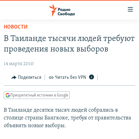
Ссылки
для
упрощенного
НОВОСТИ
ПРОГРАММЫ
доступа
В Таиланде тысячи людей требуют
ПОДКАСТЫ
Вернуться
проведения новых выборов
к
АВТОРСКИЕ ПРОЕКТЫ
основному
14 марта 2010
ЦИТАТЫ СВОБОДЫ
содержанию
Вернутся
МНЕНИЯ
Поделиться
Читать без VPN
к
КУЛЬТУРА
главной
Приоритетный источник в Google
навигации
IDEL.РЕАЛИИ
Вернутся
В Таиланде десятки тысяч людей собрались в
КАВКАЗ.РЕАЛИИ
к
столице страны Бангкоке, требуя от правительства
СЕВЕР.РЕАЛИИ
поиску
объявить новые выборы.
СИБИРЬ.РЕАЛИИ