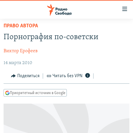
Ссылки
для
упрощенного
ПРАВО АВТОРА
ПРОГРАММЫ
доступа
Порнография по-советски
ПОДКАСТЫ
Вернуться
к
Виктор Ерофеев
АВТОРСКИЕ ПРОЕКТЫ
основному
14 марта 2010
ЦИТАТЫ СВОБОДЫ
содержанию
Вернутся
МНЕНИЯ
Поделиться
Читать без VPN
к
КУЛЬТУРА
главной
Приоритетный источник в Google
навигации
IDEL.РЕАЛИИ
Вернутся
КАВКАЗ.РЕАЛИИ
к
СЕВЕР.РЕАЛИИ
поиску
СИБИРЬ.РЕАЛИИ