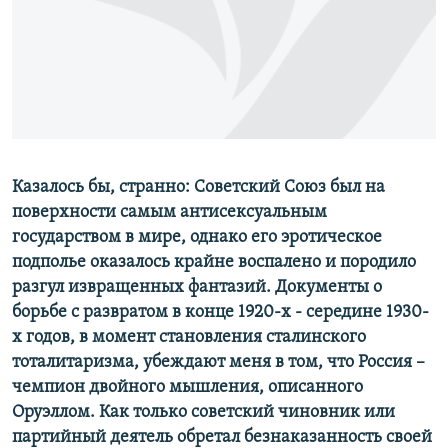
РАСПИСАНИЕ ВЕЩАНИЯ
ПОДПИШИТЕСЬ НА РАССЫЛКУ
СОЦИАЛЬНЫЕ СЕТИ
Казалось бы, странно: Советский Союз был на
поверхности самым антисексуальным
государством в мире, однако его эротическое
Все сайты РСЕ/РС
подполье оказалось крайне воспалено и породило
разгул извращенных фантазий. Документы о
борьбе с развратом в конце 1920-х - середине 1930-
х годов, в момент становления сталинского
тоталитаризма, убеждают меня в том, что Россия –
чемпион двойного мышления, описанного
Оруэллом. Как только советский чиновник или
партийный деятель обретал безнаказанность своей