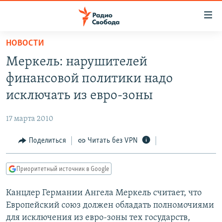
Ссылки
для
упрощенного
НОВОСТИ
ПРОГРАММЫ
доступа
Меркель: нарушителей
ПОДКАСТЫ
Вернуться
финансовой политики надо
к
АВТОРСКИЕ ПРОЕКТЫ
исключать из евро-зоны
основному
ЦИТАТЫ СВОБОДЫ
содержанию
17 марта 2010
Вернутся
МНЕНИЯ
к
Поделиться
Читать без VPN
КУЛЬТУРА
главной
навигации
IDEL.РЕАЛИИ
Приоритетный источник в Google
Вернутся
КАВКАЗ.РЕАЛИИ
к
Канцлер Германии Ангела Меркель считает, что
СЕВЕР.РЕАЛИИ
поиску
Европейский союз должен обладать полномочиями
СИБИРЬ.РЕАЛИИ
для исключения из евро-зоны тех государств,