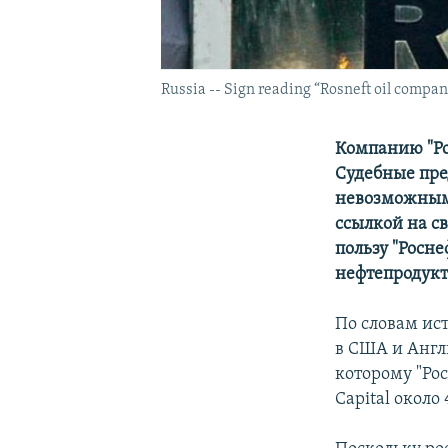
Russia -- Sign reading “Rosneft oil compa
Компанию "Ро
Судебные пре
невозможными
ссылкой на св
пользу "Росне
нефтепродукт
По словам ист
в США и Англ
которому "Ро
Capital около