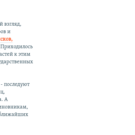
й взгляд,
ов и
сков,
и
Приходилось
астей к этим
сударственных
 - последуют
ц,
. А
чиновникам,
е ближайших