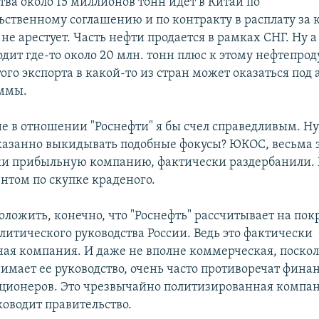
тва около 15 миллионов тонн идет в Китай по
ственному соглашению и по контракту в расплату за 
не арестует. Часть нефти продается в рамках СНГ. Ну а
дит где-то около 20 млн. тонн плюс к этому нефтепрод
ого экспорта в какой-то из стран может оказаться под 
уммы.
е в отношении "Роснефти" я бы счел справедливым. Ну
азанно выкидывать подобные фокусы? ЮКОС, весьма
и прибыльную компанию, фактически раздербанили. И
ентом по скупке краденого.
ложить, конечно, что "Роснефть" рассчитывает на пок
литического руководства России. Ведь это фактически
ная компания. И даже не вполне коммерческая, поско
имает ее руководство, очень часто противоречат фин
ционеров. Это чрезвычайно политизированная компан
оводит правительство.