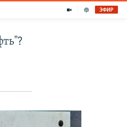
ЭФИР
фть"?