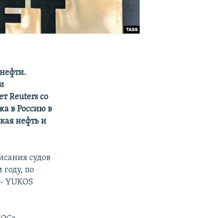
нефти.
и
 Reuters со
жа в Россию в
ская нефть и
писания судов
году, по
 - YUKOS