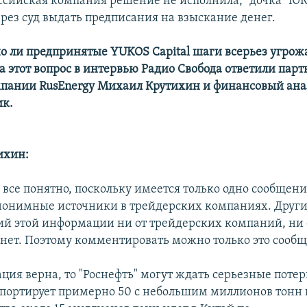
ссийская компания решение не исполнила, "дочка" Ю
ерез суд выдать предписания на взыскание денег.
о ли предпринятые YUKOS Capital шаги всерьез угрож
а этот вопрос в интервью Радио Свобода ответили парт
пании RusEnergy Михаил Крутихин и финансовый ан
ик.
ихин:
 все понятно, поскольку имеется только одно сообщение
нонимные источники в трейдерских компаниях. Друг
й этой информации ни от трейдерских компаний, ни
" нет. Поэтому комментировать можно только это сооб
ция верна, то "Роснефть" могут ждать серьезные поте
портирует примерно 50 с небольшим миллионов тонн 