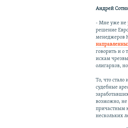
Андрей Сотн
- Мне уже не 
решение Евро
менеджеров 
направленных
говорить и о
искам чрезвы
олигархов, н
То, что стало
судебные аре
заработавших
возможно, не
причастным к
нескольких ле