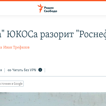
а" ЮКОСа разорит "Росне
на
Иван Трефилов
ся
Читать без VPN
сточник в Google