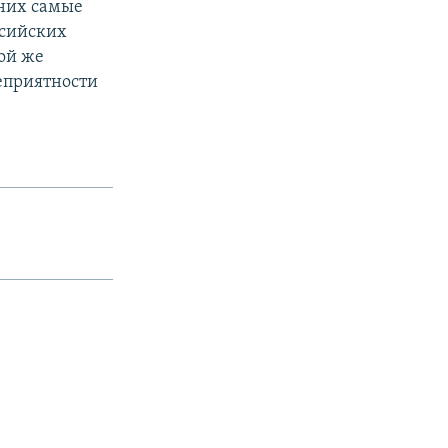
 них самые
ссийских
ой же
еприятности