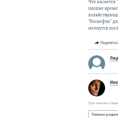
Что касается 
плохие време
хозяйствующи
"Роснефти" д
начнутся пос
Поделить
Люд
Ива
Этот контент такж
Главные раздел