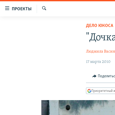
Ссылки
ПРОЕКТЫ
для
Искать
упрощенного
ПРОГРАММЫ
ДЕЛО ЮКОСА
доступа
ПОДКАСТЫ
"Дочк
Вернуться
АВТОРСКИЕ ПРОЕКТЫ
к
основному
ЦИТАТЫ СВОБОДЫ
Людмила Васи
содержанию
МНЕНИЯ
17 марта 2010
Вернутся
КУЛЬТУРА
к
главной
Поделить
IDEL.РЕАЛИИ
навигации
КАВКАЗ.РЕАЛИИ
Вернутся
Приоритетный и
к
СЕВЕР.РЕАЛИИ
поиску
СИБИРЬ.РЕАЛИИ