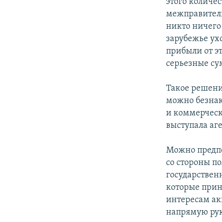
этого количес
межправитель
никто ничего 
зарубежье ухо
прибыли от эт
серьезные с
Такое решени
можно безнак
и коммерческ
выступала аг
Можно предпо
со стороны по
государствен
которые прин
интересам ак
напрямую рук