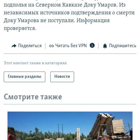
подполья на Северном Кавказе Доку Умаров. Из
РАСПИСАНИЕ ВЕЩАНИЯ
независимых источников подтверждения о смерти
ПОДПИШИТЕСЬ НА РАССЫЛКУ
Доку Умарова не поступали. Информация
проверяется.
СОЦИАЛЬНЫЕ СЕТИ
Поделиться
Читать без VPN
Подпишитесь
Этот контент также в категориях
Все сайты РСЕ/РС
Главные разделы
Новости
Смотрите также