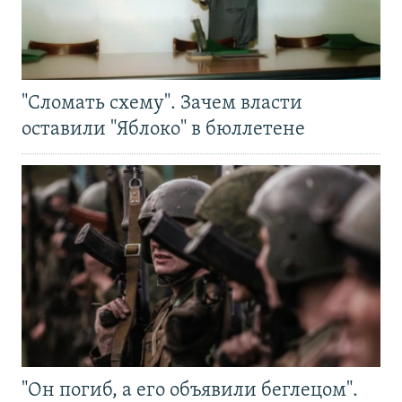
"Сломать схему". Зачем власти
оставили "Яблоко" в бюллетене
"Он погиб, а его объявили беглецом".