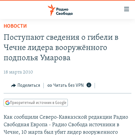
Ссылки
для
упрощенного
НОВОСТИ
ПРОГРАММЫ
доступа
Поступают сведения о гибели в
ПОДКАСТЫ
Вернуться
Чечне лидера вооружённого
к
АВТОРСКИЕ ПРОЕКТЫ
подполья Умарова
основному
ЦИТАТЫ СВОБОДЫ
содержанию
18 марта 2010
Вернутся
МНЕНИЯ
к
Поделиться
Читать без VPN
КУЛЬТУРА
главной
навигации
IDEL.РЕАЛИИ
Приоритетный источник в Google
Вернутся
КАВКАЗ.РЕАЛИИ
к
Как сообщили Северо-Кавказской редакции Радио
СЕВЕР.РЕАЛИИ
поиску
Свободная Европа - Радио Свобода источники в
СИБИРЬ.РЕАЛИИ
Чечне, 10 марта был убит лидер вооруженного