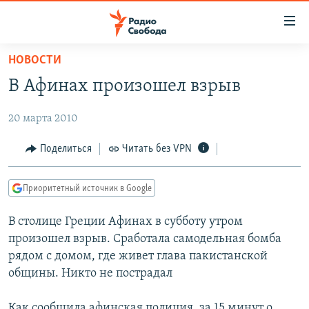
Ссылки
для
упрощенного
НОВОСТИ
ПРОГРАММЫ
доступа
В Афинах произошел взрыв
ПОДКАСТЫ
Вернуться
к
20 марта 2010
АВТОРСКИЕ ПРОЕКТЫ
основному
ЦИТАТЫ СВОБОДЫ
Поделиться
Читать без VPN
содержанию
Вернутся
МНЕНИЯ
к
Приоритетный источник в Google
КУЛЬТУРА
главной
В столице Греции Афинах в субботу утром
навигации
IDEL.РЕАЛИИ
произошел взрыв. Сработала самодельная бомба
Вернутся
КАВКАЗ.РЕАЛИИ
рядом с домом, где живет глава пакистанской
к
СЕВЕР.РЕАЛИИ
общины. Никто не пострадал
поиску
СИБИРЬ.РЕАЛИИ
Как сообщила афинская полиция, за 15 минут о