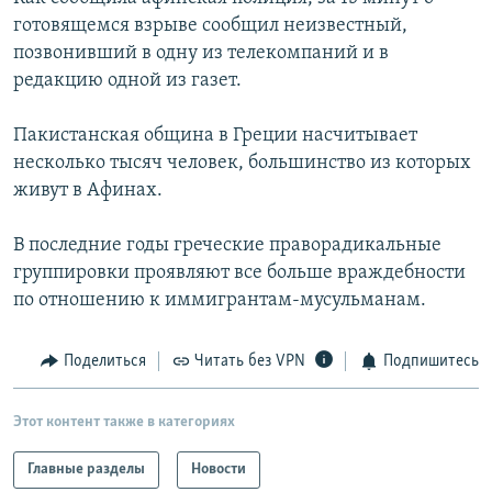
РАСПИСАНИЕ ВЕЩАНИЯ
готовящемся взрыве сообщил неизвестный,
позвонивший в одну из телекомпаний и в
ПОДПИШИТЕСЬ НА РАССЫЛКУ
редакцию одной из газет.
СОЦИАЛЬНЫЕ СЕТИ
Пакистанская община в Греции насчитывает
несколько тысяч человек, большинство из которых
живут в Афинах.
В последние годы греческие праворадикальные
Все сайты РСЕ/РС
группировки проявляют все больше враждебности
по отношению к иммигрантам-мусульманам.
Поделиться
Читать без VPN
Подпишитесь
Этот контент также в категориях
Главные разделы
Новости