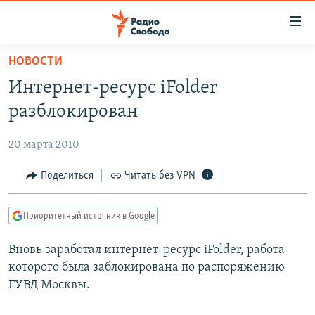
Ссылки
для
упрощенного
НОВОСТИ
ПРОГРАММЫ
доступа
Интернет-ресурс iFolder
ПОДКАСТЫ
Вернуться
разблокирован
к
АВТОРСКИЕ ПРОЕКТЫ
основному
20 марта 2010
ЦИТАТЫ СВОБОДЫ
содержанию
Вернутся
МНЕНИЯ
Поделиться
Читать без VPN
к
КУЛЬТУРА
главной
Приоритетный источник в Google
навигации
IDEL.РЕАЛИИ
Вернутся
Вновь заработал интернет-ресурс iFolder, работа
КАВКАЗ.РЕАЛИИ
к
которого была заблокирована по распоряжению
СЕВЕР.РЕАЛИИ
поиску
ГУВД Москвы.
СИБИРЬ.РЕАЛИИ