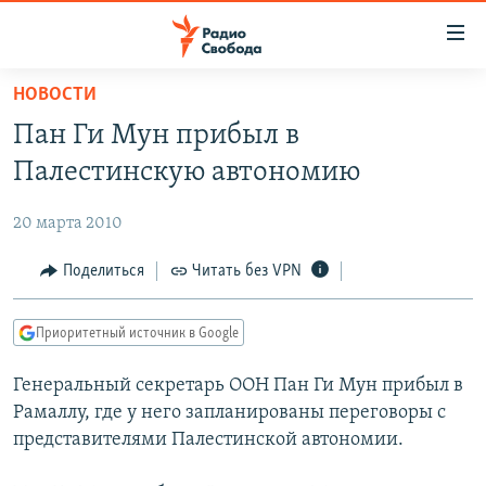
Ссылки
для
упрощенного
НОВОСТИ
ПРОГРАММЫ
доступа
Пан Ги Мун прибыл в
ПОДКАСТЫ
Вернуться
Палестинскую автономию
к
АВТОРСКИЕ ПРОЕКТЫ
основному
20 марта 2010
ЦИТАТЫ СВОБОДЫ
содержанию
Вернутся
МНЕНИЯ
Поделиться
Читать без VPN
к
КУЛЬТУРА
главной
Приоритетный источник в Google
навигации
IDEL.РЕАЛИИ
Вернутся
Генеральный секретарь ООН Пан Ги Мун прибыл в
КАВКАЗ.РЕАЛИИ
к
Рамаллу, где у него запланированы переговоры с
СЕВЕР.РЕАЛИИ
поиску
представителями Палестинской автономии.
СИБИРЬ.РЕАЛИИ