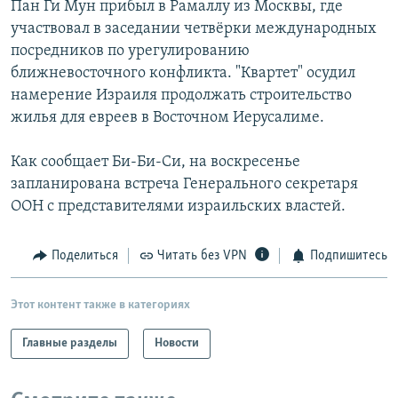
Пан Ги Мун прибыл в Рамаллу из Москвы, где
РАСПИСАНИЕ ВЕЩАНИЯ
участвовал в заседании четвёрки международных
ПОДПИШИТЕСЬ НА РАССЫЛКУ
посредников по урегулированию
ближневосточного конфликта. "Квартет" осудил
намерение Израиля продолжать строительство
СОЦИАЛЬНЫЕ СЕТИ
жилья для евреев в Восточном Иерусалиме.
Как сообщает Би-Би-Си, на воскресенье
запланирована встреча Генерального секретаря
ООН с представителями израильских властей.
Все сайты РСЕ/РС
Поделиться
Читать без VPN
Подпишитесь
Этот контент также в категориях
Главные разделы
Новости