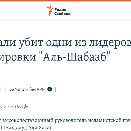
али убит одни из лидеро
ировки "Аль-Шабааб"
ся
Читать без VPN
сточник в Google
т высокопоставленный руководитель исламистской гр
 Шейх Дауд Али Хасан.