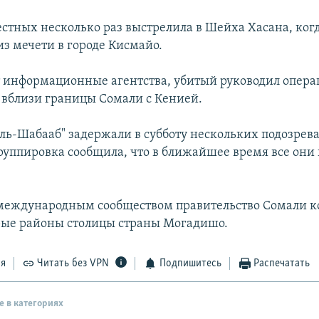
естных несколько раз выстрелила в Шейха Хасана, ког
из мечети в городе Кисмайо.
 информационные агентства, убитый руководил опер
 вблизи границы Сомали с Кенией.
ль-Шабааб" задержали в субботу нескольких подозрев
руппировка сообщила, что в ближайшее время все они
международным сообществом правительство Сомали к
рые районы столицы страны Могадишо.
ся
Читать без VPN
Подпишитесь
Распечатать
е в категориях