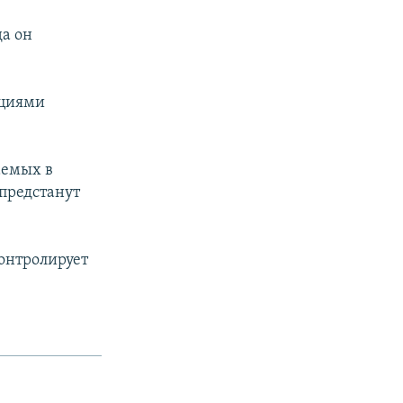
да он
ациями
аемых в
 предстанут
онтролирует