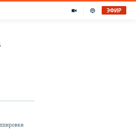
ЭФИР
в
уппировки