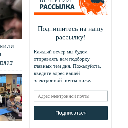
явили
и
плат