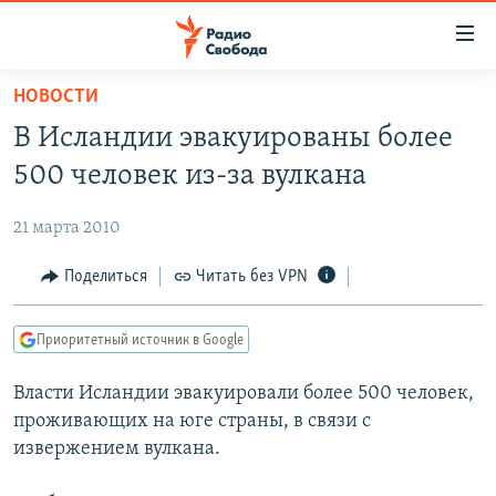
Ссылки
для
упрощенного
НОВОСТИ
ПРОГРАММЫ
доступа
В Исландии эвакуированы более
ПОДКАСТЫ
Вернуться
500 человек из-за вулкана
к
АВТОРСКИЕ ПРОЕКТЫ
основному
21 марта 2010
ЦИТАТЫ СВОБОДЫ
содержанию
Вернутся
МНЕНИЯ
Поделиться
Читать без VPN
к
КУЛЬТУРА
главной
Приоритетный источник в Google
навигации
IDEL.РЕАЛИИ
Вернутся
Власти Исландии эвакуировали более 500 человек,
КАВКАЗ.РЕАЛИИ
к
проживающих на юге страны, в связи с
СЕВЕР.РЕАЛИИ
поиску
извержением вулкана.
СИБИРЬ.РЕАЛИИ