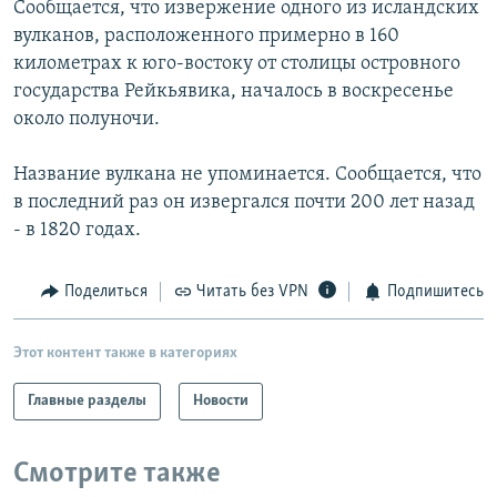
Сообщается, что извержение одного из исландских
РАСПИСАНИЕ ВЕЩАНИЯ
вулканов, расположенного примерно в 160
ПОДПИШИТЕСЬ НА РАССЫЛКУ
километрах к юго-востоку от столицы островного
государства Рейкьявика, началось в воскресенье
около полуночи.
СОЦИАЛЬНЫЕ СЕТИ
Название вулкана не упоминается. Сообщается, что
в последний раз он извергался почти 200 лет назад
- в 1820 годах.
Все сайты РСЕ/РС
Поделиться
Читать без VPN
Подпишитесь
Этот контент также в категориях
Главные разделы
Новости
Смотрите также