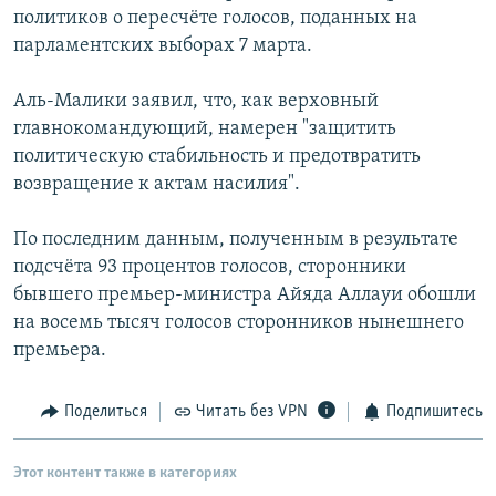
политиков о пересчёте голосов, поданных на
РАСПИСАНИЕ ВЕЩАНИЯ
парламентских выборах 7 марта.
ПОДПИШИТЕСЬ НА РАССЫЛКУ
Аль-Малики заявил, что, как верховный
СОЦИАЛЬНЫЕ СЕТИ
главнокомандующий, намерен "защитить
политическую стабильность и предотвратить
возвращение к актам насилия".
По последним данным, полученным в результате
подсчёта 93 процентов голосов, сторонники
Все сайты РСЕ/РС
бывшего премьер-министра Айяда Аллауи обошли
на восемь тысяч голосов сторонников нынешнего
премьера.
Поделиться
Читать без VPN
Подпишитесь
Этот контент также в категориях