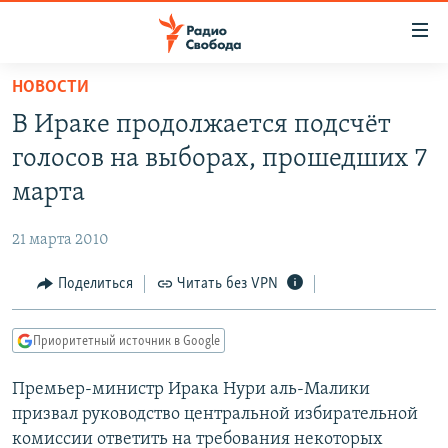
Ссылки
для
упрощенного
НОВОСТИ
ПРОГРАММЫ
доступа
В Ираке продолжается подсчёт
ПОДКАСТЫ
Вернуться
голосов на выборах, прошедших 7
к
АВТОРСКИЕ ПРОЕКТЫ
марта
основному
ЦИТАТЫ СВОБОДЫ
содержанию
21 марта 2010
Вернутся
МНЕНИЯ
к
Поделиться
Читать без VPN
КУЛЬТУРА
главной
навигации
IDEL.РЕАЛИИ
Приоритетный источник в Google
Вернутся
КАВКАЗ.РЕАЛИИ
к
Премьер-министр Ирака Нури аль-Малики
СЕВЕР.РЕАЛИИ
поиску
призвал руководство центральной избирательной
СИБИРЬ.РЕАЛИИ
комиссии ответить на требования некоторых