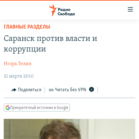
Ссылки
для
упрощенного
ГЛАВНЫЕ РАЗДЕЛЫ
ПРОГРАММЫ
доступа
Саранск против власти и
ПОДКАСТЫ
Вернуться
коррупции
к
АВТОРСКИЕ ПРОЕКТЫ
основному
Игорь Телин
ЦИТАТЫ СВОБОДЫ
содержанию
Вернутся
21 марта 2010
МНЕНИЯ
к
КУЛЬТУРА
Поделиться
Читать без VPN
главной
навигации
IDEL.РЕАЛИИ
Вернутся
Приоритетный источник в Google
КАВКАЗ.РЕАЛИИ
к
СЕВЕР.РЕАЛИИ
поиску
СИБИРЬ.РЕАЛИИ